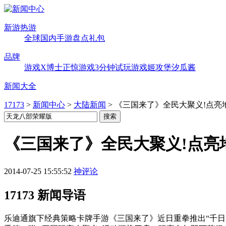
新游热游
全球
国内
手游
盘点
礼包
品牌
游戏X博士
正惊游戏
3分钟试玩
游戏姬攻堡
汐瓜酱
新闻大全
17173
>
新闻中心
>
大陆新闻
>
《三国来了》全民大聚义!点亮
《三国来了》全民大聚义!点亮
2014-07-25 15:55:52
神评论
17173 新闻导语
​乐迪通旗下经典策略卡牌手游《三国来了》近日重拳推出“千