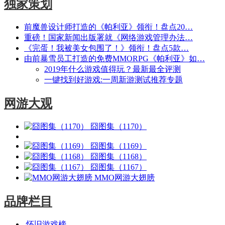
独家策划
前魔兽设计师打造的《帕利亚》领衔！盘点20…
重磅！国家新闻出版署就《网络游戏管理办法…
《完蛋！我被美女包围了！》领衔！盘点5款…
由前暴雪员工打造的免费MMORPG《帕利亚》如…
2019年什么游戏值得玩？最新最全评测
一键找到好游戏:一周新游测试推荐专题
网游大观
囧图集（1170）
囧图集（1169）
囧图集（1168）
囧图集（1167）
MMO网游大翅膀
品牌栏目
怀旧游戏榜