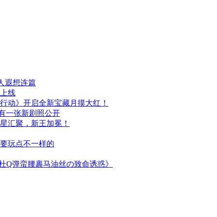
人遐想连篇
日上线
行动》开启全新宝藏月摸大红！
布，另有一张新剧照公开
群星汇聚，新王加冕！
次要玩点不一样的
简杜Q弹蛮腰裹马油丝の致命诱惑》