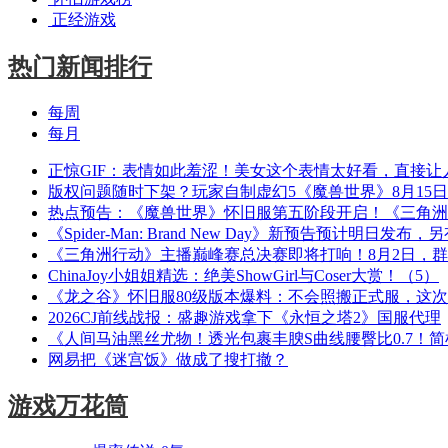
正经游戏
热门新闻排行
每周
每月
正惊GIF：表情如此羞涩！美女这个表情太好看，直接让
版权问题随时下架？玩家自制虚幻5《魔兽世界》8月15
热点预告：《魔兽世界》怀旧服第五阶段开启！《三角洲
《Spider-Man: Brand New Day》新预告预计明日发
《三角洲行动》主播巅峰赛总决赛即将打响！8月2日，
ChinaJoy小姐姐精选：绝美ShowGirl与Coser大赏！（5）
《龙之谷》怀旧服80级版本爆料：不会照搬正式服，这
2026CJ前线战报：盛趣游戏拿下《永恒之塔2》国服代理
《人间马油黑丝尤物！透光包裹丰腴S曲线腰臀比0.7！
网易把《迷宫饭》做成了搜打撤？
游戏万花筒