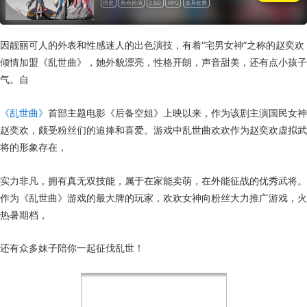
历史
角色扮演
2.5D
RPG
道具收费
因靓丽可人的外表和性感迷人的出色演技，有着“宅男女神”之称的赵奕欢
倾情加盟《乱世曲》，她外貌漂亮，性格开朗，声音甜美，还有点小孩子
气。自
《乱世曲》
首部主题电影《后备空姐》上映以来，作为该剧主演国民女神
赵奕欢，颇受粉丝们的追捧和喜爱。游戏中乱世曲欢欢作为赵奕欢虚拟武
将的形象存在，
实力非凡，拥有真无双技能，属于在家能卖萌，在外能征战的优秀武将。
作为《乱世曲》游戏的最大牌的玩家，欢欢女神向粉丝大力推广游戏，火
热暑期档，
还有众多妹子陪你一起征伐乱世！