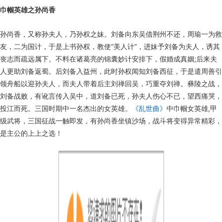
巾帼英雄之孙尚香
孙尚香，又称孙夫人，乃孙权之妹。刘备向东吴借荆州不还，周瑜一为救
友，二为国计，于是上书孙权，教使“美人计”，进妹予刘备为夫人，诱其
丧志而疏远属下。不料在诸葛亮的锦囊妙计安排下，假婚成真姻;后来夫
人更助刘备返蜀。后刘备入益州，此时孙权闻知刘备西征，于是遣周善引
领舟船以迎孙夫人，而夫人带着后主刘禅回吴，巧重夺刘禅。彝陵之战，
刘备战败，有讹言传入吴中，道刘备已死，孙夫人伤心不已，望西痛哭，
投江而死。三国时期中一名杰出的女英雄。
《乱世曲》
中巾帼女英雄,甲
级武将，三国征战一触即发，有孙尚香坐镇沙场，战斗将变得异常精彩，
是主公的上上之选！