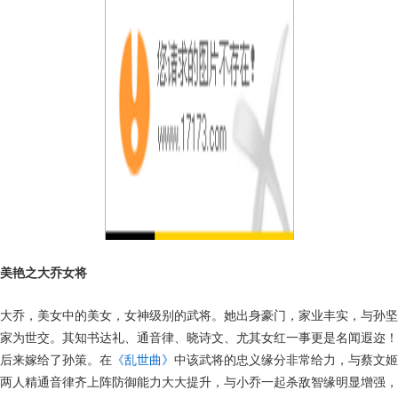
美艳之大乔女将
大乔，美女中的美女，女神级别的武将。她出身豪门，家业丰实，与孙坚
家为世交。其知书达礼、通音律、晓诗文、尤其女红一事更是名闻遐迩！
后来嫁给了孙策。在
《乱世曲》
中该武将的忠义缘分非常给力，与蔡文姬
两人精通音律齐上阵防御能力大大提升，与小乔一起杀敌智缘明显增强，