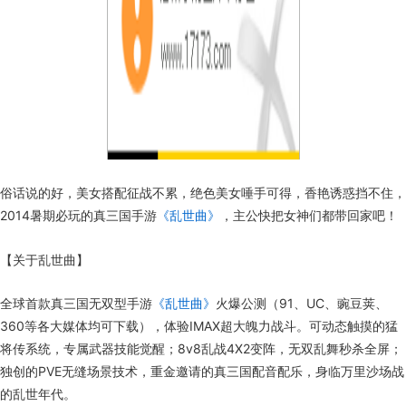
俗话说的好，美女搭配征战不累，绝色美女唾手可得，香艳诱惑挡不住，
2014暑期必玩的真三国手游
《乱世曲》
，主公快把女神们都带回家吧！
【关于乱世曲】
全球首款真三国无双型手游
《乱世曲》
火爆公测（91、UC、豌豆荚、
360等各大媒体均可下载），体验IMAX超大魄力战斗。可动态触摸的猛
将传系统，专属武器技能觉醒；8v8乱战4X2变阵，无双乱舞秒杀全屏；
独创的PVE无缝场景技术，重金邀请的真三国配音配乐，身临万里沙场战
的乱世年代。