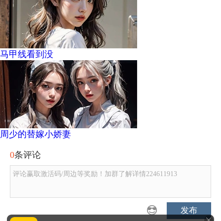
马甲线看到没
周少的替嫁小娇妻
0
条评论
评论赢取激活码/周边等奖励！加群了解详情224611913
发布