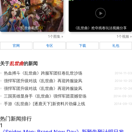
乱世曲截图
(5)
《乱世曲》抢夺残卷玩法视频分享
1个图集 »
1个视频 »
官网
专区
下载
礼包
关于
乱世曲
的新闻
热血搏斗《乱世曲》跨服军团狂卷乱世沙场
2014-11-03
强悍军团升级对战《乱世曲》再迎跨服旋风
2014-10-25
强悍军团升级对战《乱世曲》再迎跨服旋风
2014-10-24
三国英雄显身手《乱世曲》强悍军团震撼登场
2014-09-30
手游《乱世曲》[逐鹿天下]新资料片劲爆上线
2014-09-13
热门新闻排行
1
《Spider-Man: Brand New Day》新预告预计明日发