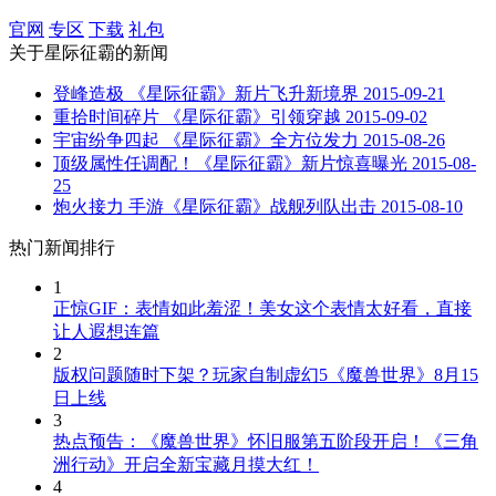
官网
专区
下载
礼包
关于
星际征霸
的新闻
登峰造极 《星际征霸》新片飞升新境界
2015-09-21
重拾时间碎片 《星际征霸》引领穿越
2015-09-02
宇宙纷争四起 《星际征霸》全方位发力
2015-08-26
顶级属性任调配！《星际征霸》新片惊喜曝光
2015-08-
25
炮火接力 手游《星际征霸》战舰列队出击
2015-08-10
热门新闻排行
1
正惊GIF：表情如此羞涩！美女这个表情太好看，直接
让人遐想连篇
2
版权问题随时下架？玩家自制虚幻5《魔兽世界》8月15
日上线
3
热点预告：《魔兽世界》怀旧服第五阶段开启！《三角
洲行动》开启全新宝藏月摸大红！
4