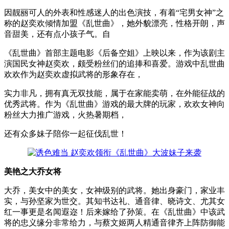
因靓丽可人的外表和性感迷人的出色演技，有着“宅男女神”之
称的赵奕欢倾情加盟《乱世曲》，她外貌漂亮，性格开朗，声
音甜美，还有点小孩子气。自
《乱世曲》首部主题电影《后备空姐》上映以来，作为该剧主
演国民女神赵奕欢，颇受粉丝们的追捧和喜爱。游戏中乱世曲
欢欢作为赵奕欢虚拟武将的形象存在，
实力非凡，拥有真无双技能，属于在家能卖萌，在外能征战的
优秀武将。作为《乱世曲》游戏的最大牌的玩家，欢欢女神向
粉丝大力推广游戏，火热暑期档，
还有众多妹子陪你一起征伐乱世！
美艳之大乔女将
大乔，美女中的美女，女神级别的武将。她出身豪门，家业丰
实，与孙坚家为世交。其知书达礼、通音律、晓诗文、尤其女
红一事更是名闻遐迩！后来嫁给了孙策。在《乱世曲》中该武
将的忠义缘分非常给力，与蔡文姬两人精通音律齐上阵防御能