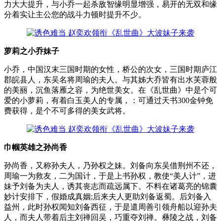
力大大提升，与小乔一起杀敌智缘明显增强，易开的无双和缘
分着实让主公您的战斗力顿时提升不少。
萝莉之小乔妹子
小乔，中国汉末三国时期的女性，桥公的次女，三国时期庐江
郡皖县人，东吴名将周瑜的夫人。与其姊大乔皆有出水芙蓉般
的美丽，沉鱼落雁之容，为绝世美女。在《乱世曲》中是个可
爱的小萝莉，有着白玉美人的专属，：可通过天书300金钟免
费获得，是个不可多得的美女武将。
巾帼英雄之孙尚香
孙尚香，又称孙夫人，乃孙权之妹。刘备向东吴借荆州不还，
周瑜一为救友，二为国计，于是上书孙权，教使“美人计”，进
妹予刘备为夫人，诱其丧志而疏远属下。不料在诸葛亮的锦囊
妙计安排下，假婚成真姻;后来夫人更助刘备返蜀。后刘备入
益州，此时孙权闻知刘备西征，于是遣周善引领舟船以迎孙夫
人，而夫人带着后主刘禅回吴，巧重夺刘禅。彝陵之战，刘备