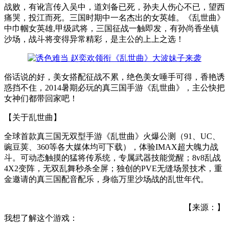
战败，有讹言传入吴中，道刘备已死，孙夫人伤心不已，望西
痛哭，投江而死。三国时期中一名杰出的女英雄。《乱世曲》
中巾帼女英雄,甲级武将，三国征战一触即发，有孙尚香坐镇
沙场，战斗将变得异常精彩，是主公的上上之选！
俗话说的好，美女搭配征战不累，绝色美女唾手可得，香艳诱
惑挡不住，2014暑期必玩的真三国手游《乱世曲》，主公快把
女神们都带回家吧！
【关于乱世曲】
全球首款真三国无双型手游《乱世曲》火爆公测（91、UC、
豌豆荚、360等各大媒体均可下载），体验IMAX超大魄力战
斗。可动态触摸的猛将传系统，专属武器技能觉醒；8v8乱战
4X2变阵，无双乱舞秒杀全屏；独创的PVE无缝场景技术，重
金邀请的真三国配音配乐，身临万里沙场战的乱世年代。
【来源：】
我想了解这个游戏：