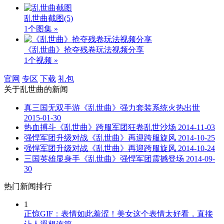
乱世曲截图
(5)
1个图集 »
《乱世曲》抢夺残卷玩法视频分享
1个视频 »
官网
专区
下载
礼包
关于
乱世曲
的新闻
真三国无双手游《乱世曲》强力套装系统火热出世
2015-01-30
热血搏斗《乱世曲》跨服军团狂卷乱世沙场
2014-11-03
强悍军团升级对战《乱世曲》再迎跨服旋风
2014-10-25
强悍军团升级对战《乱世曲》再迎跨服旋风
2014-10-24
三国英雄显身手《乱世曲》强悍军团震撼登场
2014-09-
30
热门新闻排行
1
正惊GIF：表情如此羞涩！美女这个表情太好看，直接