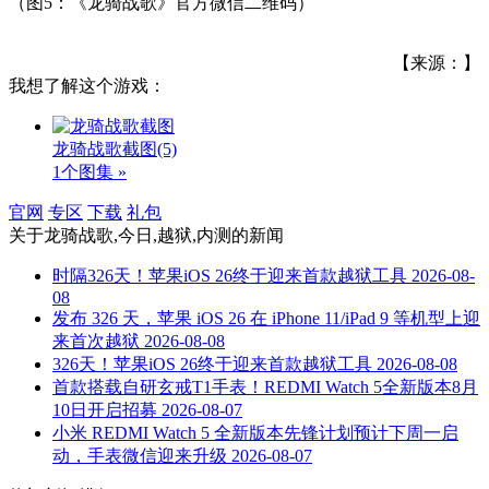
（图5：《龙骑战歌》官方微信二维码）
【来源：】
我想了解这个游戏：
龙骑战歌截图
(5)
1个图集 »
官网
专区
下载
礼包
关于
龙骑战歌,今日,越狱,内测
的新闻
时隔326天！苹果iOS 26终于迎来首款越狱工具
2026-08-
08
发布 326 天，苹果 iOS 26 在 iPhone 11/iPad 9 等机型上迎
来首次越狱
2026-08-08
326天！苹果iOS 26终于迎来首款越狱工具
2026-08-08
首款搭载自研玄戒T1手表！REDMI Watch 5全新版本8月
10日开启招募
2026-08-07
小米 REDMI Watch 5 全新版本先锋计划预计下周一启
动，手表微信迎来升级
2026-08-07