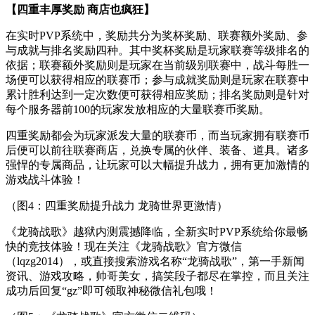
【四重丰厚奖励 商店也疯狂】
在实时PVP系统中，奖励共分为奖杯奖励、联赛额外奖励、参
与成就与排名奖励四种。其中奖杯奖励是玩家联赛等级排名的
依据；联赛额外奖励则是玩家在当前级别联赛中，战斗每胜一
场便可以获得相应的联赛币；参与成就奖励则是玩家在联赛中
累计胜利达到一定次数便可获得相应奖励；排名奖励则是针对
每个服务器前100的玩家发放相应的大量联赛币奖励。
四重奖励都会为玩家派发大量的联赛币，而当玩家拥有联赛币
后便可以前往联赛商店，兑换专属的伙伴、装备、道具。诸多
强悍的专属商品，让玩家可以大幅提升战力，拥有更加激情的
游戏战斗体验！
（图4：四重奖励提升战力 龙骑世界更激情）
《龙骑战歌》越狱内测震撼降临，全新实时PVP系统给你最畅
快的竞技体验！现在关注《龙骑战歌》官方微信
（lqzg2014），或直接搜索游戏名称“龙骑战歌”，第一手新闻
资讯、游戏攻略，帅哥美女，搞笑段子都尽在掌控，而且关注
成功后回复“gz”即可领取神秘微信礼包哦！