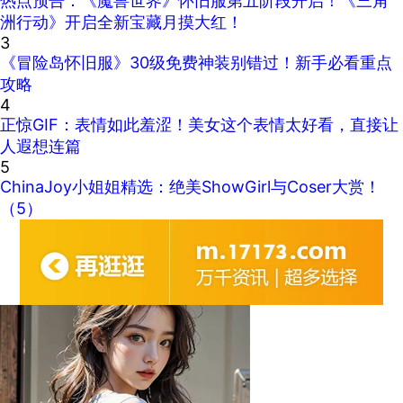
热点预告：《魔兽世界》怀旧服第五阶段开启！《三角
洲行动》开启全新宝藏月摸大红！
3
《冒险岛怀旧服》30级免费神装别错过！新手必看重点
攻略
4
正惊GIF：表情如此羞涩！美女这个表情太好看，直接让
人遐想连篇
5
ChinaJoy小姐姐精选：绝美ShowGirl与Coser大赏！
（5）