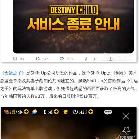
《命运之子》
是Shift Up公司研发的作品，这个Shift Up是《剑灵》美术
总监金亨泰及其妻子蔡知伦共同建立的。虽然Shift Up的首款作品《命运
之子》的玩法简单卡牌游戏，但凭借超诱惑的画面而获取了极高的人气，
当年韩国预约人数93万，后来的日服则轻松破百万。