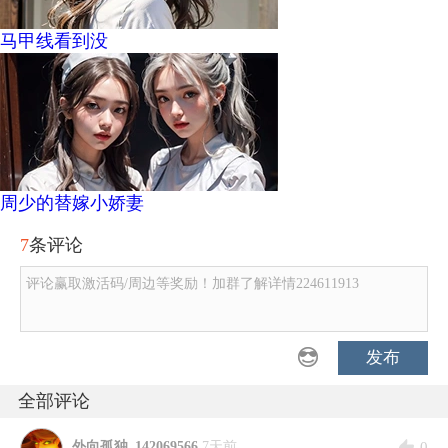
马甲线看到没
周少的替嫁小娇妻
7
条评论
评论赢取激活码/周边等奖励！加群了解详情224611913
发布
全部评论
0
外向孤独_142069566
7天前