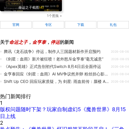
命运之子截图
(4)
1个图集 »
官网
专区
下载
礼包
关于
命运之子
，
金亨泰
，
停运
的新闻
腾讯《龙石战争》停运，制作人三国题材新作开启预约
2026-08-06
《剑星：血雨》新片被狂喷！老外怒斥金亨泰“毫无诚意”
2026-08-05
《Apex英雄》正式告别初代Switch 8月4日后全面停运
2026-08-04
金亨泰回应《剑星：血雨》AI MV争议然并卵 粉丝担心影响游戏
2026-08-04
Shift Up CEO 回应玩家质疑，为 剑星: 雨血前传：蜃楼 AI 音乐视频辩护
2026-08-04
热门新闻排行
1
版权问题随时下架？玩家自制虚幻5《魔兽世界》8月15
日上线
2