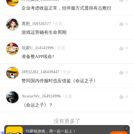
企业考虑收益正常，但停服方式显得有点敷衍
0
离愁_169326377
7天前
游戏运营确有生命周期
0
玩家U_114541999
7天前
准备整APP续命?
28932282_148439447
0
7天前
赞同国内停服时也应借鉴《命运之子》
AvatarWy_164924996
0
7天前
《命运之子》？
没有更多了
玩硬核游戏，用一起一起上！