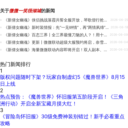
关于
微微一笑很倾城
的新闻
《新倩女幽魂》侠侣挑战落霞共誓全服开放，琴歌偕行抢先体验，火焰妖劫新赛季火热开战，超级帮会月巅峰对决！
2026-06-25
《新倩女幽魂》新时装情报：先“一见钟情”，再“两情夙缔”！侠的终生大事三界包圆了！
2026-06-18
《新倩女幽魂》百态三界丨全三界最懂刀魅的人？！用十年把意难平拍成圆满结局！
2026-06-09
《新倩女幽魂》更新丨微微联动超级大服预约将启，奈雪联动活动全服上线，天运系统抢先体验！
2026-06-04
《新倩女幽魂》海量微微联动内容即将开启！双人副本、抢亲玩法、AI红娘...我已替侠划好重点！
2026-06-03
热门新闻排行
1
版权问题随时下架？玩家自制虚幻5《魔兽世界》8月15
日上线
2
热点预告：《魔兽世界》怀旧服第五阶段开启！《三角
洲行动》开启全新宝藏月摸大红！
3
《冒险岛怀旧服》30级免费神装别错过！新手必看重点
攻略