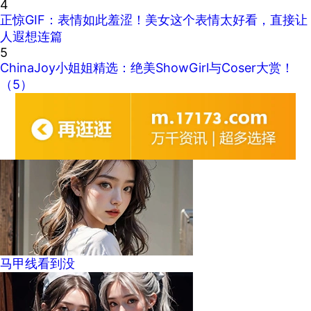
4
正惊GIF：表情如此羞涩！美女这个表情太好看，直接让
人遐想连篇
5
ChinaJoy小姐姐精选：绝美ShowGirl与Coser大赏！
（5）
马甲线看到没