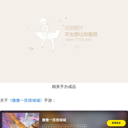
精美手办成品
关于
《微微一笑很倾城》
手游：
微微一笑很倾城
查看更多
武侠
角色扮演
卡牌
RPG
道具收费