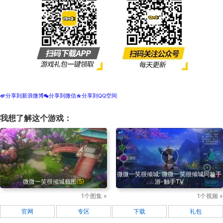
分享到新浪微博
分享到微信
分享到QQ空间
t
w
z
我想了解这个游戏：
微微一笑很倾城: 微微一笑很倾城同款手
微微一笑很倾城截图
(5)
游-触手TV
1个图集 »
1个视频 »
官网
专区
下载
礼包