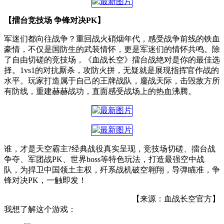
【擂台竞技场 争锋对决PK】
军迷们都向往战争？重回战火硝烟年代，感受战争前线的铁血
豪情，不仅是国防生的武装情怀，更是军迷们的情怀共鸣。除
了自由切磋的竞技场，《血战长空》擂台战绝对是你的最佳选
择。1vs1的对抗厮杀，攻防火拼，无疑就是展现指挥官作战的
水平。玩家打造属于自己的王牌战队，鏖战天际，击毁敌方所
有防线，重建赫赫战功，直面感受战场上的热血沸腾。
谁，才是天空霸主?经典战役真实呈现，竞技场切磋、擂台战
争夺、军团战PK、世界boss等特色玩法，打造最强空中战
队，为捍卫中国领土主权，歼系战机破空翱翔，导弹瞄准，争
锋对决PK，一触即发！
【来源：血战长空官方】
我想了解这个游戏：