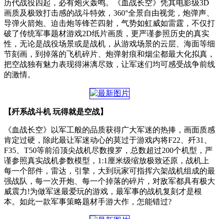
历代战役四起，必有炮火轰鸣。《血战长空》凭其电影级3D
画质及极致打击感的战斗特效，360°全景自由视觉，炮弹声、
导弹火箭炮、迫击炮等锋芒四射，气势如虹威如雷霆，不仅打
破了传统军事题材游戏2D纸片画质，更严谨参照历史的真实
性，无论是战役场景或是战机，从游戏场景的云层、海面等细
节刻画，到掉落的飞机碎片、炮弹射痕和烟尘都最大化拟真，
把空战独有魅力表现得淋漓尽致，让军迷们均可感受战争前线
的激情。
【歼系战斗机 玩得就是空战】
《血战长空》以军工般的品质获得广大军迷的热捧，画面质感
肯定过硬，除此最让军迷动心的莫过于游戏内将F22、歼31、
F35、T50等前沿顶尖战机尽数搜罗，总数超过200个机型，严
谨参照真实战机参数模型，1:1厘米级缩放极致还原，战机上
每一个部件，雷达，引擎，大到玩家可指挥六架战机组成的最
强战队，每一次开炮、每一个掉落的碎片，对敌军都具有极大
威震力!为做军迷最爱玩的游戏，最军事的战机复刻才是根
本。如此一款军事策略题材手游大作，怎能错过?