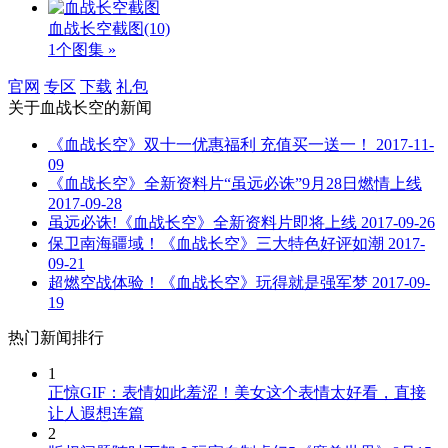
血战长空截图
(10)
1个图集 »
官网
专区
下载
礼包
关于
血战长空
的新闻
《血战长空》双十一优惠福利 充值买一送一！
2017-11-
09
《血战长空》全新资料片“虽远必诛”9月28日燃情上线
2017-09-28
虽远必诛!《血战长空》全新资料片即将上线
2017-09-26
保卫南海疆域！《血战长空》三大特色好评如潮
2017-
09-21
超燃空战体验！《血战长空》玩得就是强军梦
2017-09-
19
热门新闻排行
1
正惊GIF：表情如此羞涩！美女这个表情太好看，直接
让人遐想连篇
2