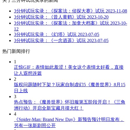
关于
三分钟试玩实录
的新闻
3分钟试玩实录：《探案法：侦探大赛》试玩
2023-11-08
3分钟试玩实录：《昔人黄鹤》试玩
2023-10-20
3分钟试玩实录：《探案法：加拿大档案》试玩
2023-10-
12
3分钟试玩实录：《幻塔》试玩
2023-07-05
3分钟试玩实录：《一念逍遥》试玩
2023-07-05
热门新闻排行
1
正惊GIF：表情如此羞涩！美女这个表情太好看，直接
让人遐想连篇
2
版权问题随时下架？玩家自制虚幻5《魔兽世界》8月15
日上线
3
热点预告：《魔兽世界》怀旧服第五阶段开启！《三角
洲行动》开启全新宝藏月摸大红！
4
《Spider-Man: Brand New Day》新预告预计明日发布，
另有一张新剧照公开