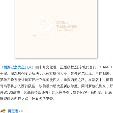
《西游记之大圣归来》
由十月文化唯一正版授权,汪东城代言的3D-ARPG
手游。游戏独创变身玩法，玩家将扮演大圣，带领迷弟江流儿再度归来。
英雄召唤系统让玩家轻松召集师徒四人，重温西游之路。在新版中，萝莉
弓箭手将加入西行队伍，软萌暴力助大圣斩妖除魔。同时新危机到来，野
外BOSS肆虐，其高额掉落还将引起玩家争夺，野外PVP一触即发。到底
谁能问鼎西行之路，还看各路英豪。
再逛逛>>