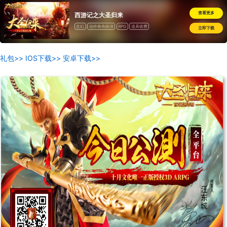
查看更多
西游记之大圣归来
玄幻
动作角色扮演
RPG
道具收费
立即下载
礼包>>
IOS下载>>
安卓下载>>