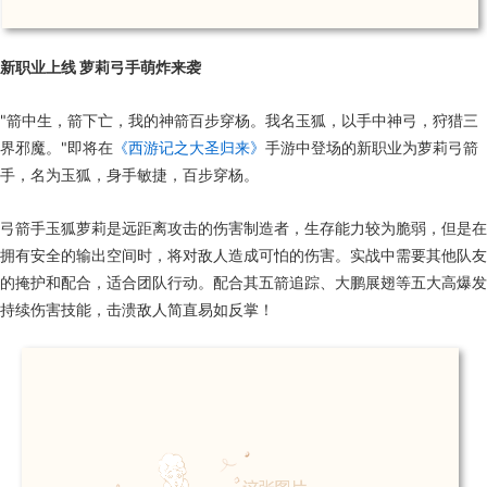
新职业上线 萝莉弓手萌炸来袭
"箭中生，箭下亡，我的神箭百步穿杨。我名玉狐，以手中神弓，狩猎三
界邪魔。"即将在
《西游记之大圣归来》
手游中登场的新职业为萝莉弓箭
手，名为玉狐，身手敏捷，百步穿杨。
弓箭手玉狐萝莉是远距离攻击的伤害制造者，生存能力较为脆弱，但是在
拥有安全的输出空间时，将对敌人造成可怕的伤害。实战中需要其他队友
的掩护和配合，适合团队行动。配合其五箭追踪、大鹏展翅等五大高爆发
持续伤害技能，击溃敌人简直易如反掌！