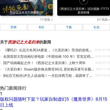
《西游记之大圣归来》试玩视频-17173
西游记之大圣归来截图
(5)
新游秒懂
1个图集 »
5个视频 »
官网
专区
下载
礼包
关于
西游记之大圣归来
的新闻
《哪吒2》出品方布局3A赛道，《大圣归来》导演的游戏团队成型
2026-07-05
全国首部大型动画纪录电影《中国动画 100 年》官宣定档 6 月 1 日全国上映，回顾《大闹天宫》《宝莲灯》到《哪吒之魔童降世》的发展历程
2026-05-19
国产动画崛起之作！《西游记之大圣归来》上映十周年
2025-07-10
《大圣归来》Steam版价格永降至96元 原价购买者可全额退款
2019-11-16
B站百万粉丝UP主人设崩塌！一天狂掉两万粉，就因夸了这个游戏！
2019-10-20
热门新闻排行
1
版权问题随时下架？玩家自制虚幻5《魔兽世界》8月15
日上线