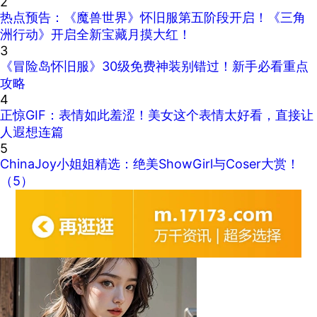
2
热点预告：《魔兽世界》怀旧服第五阶段开启！《三角
洲行动》开启全新宝藏月摸大红！
3
《冒险岛怀旧服》30级免费神装别错过！新手必看重点
攻略
4
正惊GIF：表情如此羞涩！美女这个表情太好看，直接让
人遐想连篇
5
ChinaJoy小姐姐精选：绝美ShowGirl与Coser大赏！
（5）