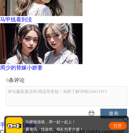
马甲线看到没
周少的替嫁小娇妻
0
条评论
评论赢取激活码/周边等奖励！加群了解详情224611913
发布
玩硬核游戏，用一起一起上！
手机版
|
电脑版
打开
看资讯、找游戏、领礼包更方便！
Copyright © 2001-2026 17173. All rights reserved.