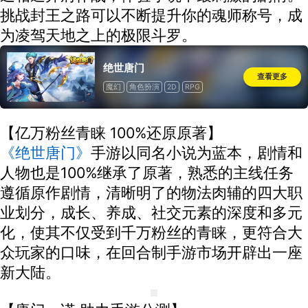
挑战封王之路可以不断提升你的魂师称号，成
为凌驾天地之上的极限斗罗。
绝世唐门
查看更多
魔幻
角色扮演
2D
RPG
【亿万粉丝青睐 100%还原原著】
《绝世唐门》
手游以同名小说为蓝本，剧情和
人物也是100%继承了原著，熟悉的主线任务
遵循原作剧情，清晰明了的物法肉辅的四大职
业划分，成长、养成、社交元素的深度和多元
化，使其不仅受到千万粉丝的青睐，更符合大
众玩家的口味，在回合制手游市场开辟出一座
新大陆。