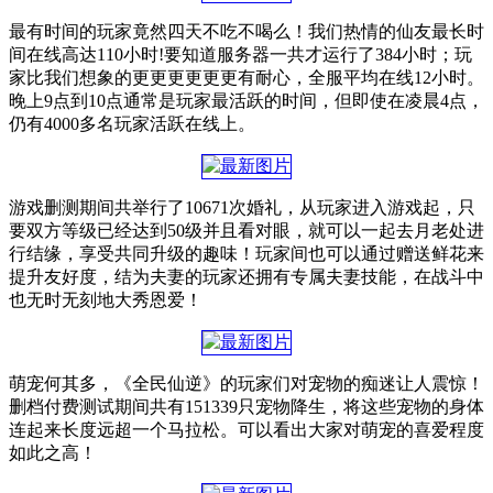
最有时间的玩家竟然四天不吃不喝么！我们热情的仙友最长时
间在线高达110小时!要知道服务器一共才运行了384小时；玩
家比我们想象的更更更更更更有耐心，全服平均在线12小时。
晚上9点到10点通常是玩家最活跃的时间，但即使在凌晨4点，
仍有4000多名玩家活跃在线上。
游戏删测期间共举行了10671次婚礼，从玩家进入游戏起，只
要双方等级已经达到50级并且看对眼，就可以一起去月老处进
行结缘，享受共同升级的趣味！玩家间也可以通过赠送鲜花来
提升友好度，结为夫妻的玩家还拥有专属夫妻技能，在战斗中
也无时无刻地大秀恩爱！
萌宠何其多，《全民仙逆》的玩家们对宠物的痴迷让人震惊！
删档付费测试期间共有151339只宠物降生，将这些宠物的身体
连起来长度远超一个马拉松。可以看出大家对萌宠的喜爱程度
如此之高！