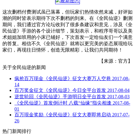
这次删档付费测试虽已落幕，但玩家们热情依然未减，好评如
潮的同时皆表示期待下次不删档的到来。在《全民仙逆》删测
期间，我们通过官方论坛收到了很多条建议和意见，涉及《全
民仙逆》手游的各个设计细节，策划表示，和程序哥哥以及美
术姐姐加班用的小床已铺好，下次首发一定给仙友们一个满意
的答复。相信不久《全民仙逆》就将以更完美的姿态展现给玩
家们，再现往日情怀，创造无限精彩，让我们共同期待！
【来源：官方】
关于
全民仙逆
的新闻
疯抢百万现金《全民仙逆》征文大赛万人空巷
2017-08-
14
百万奖金征文《全民仙逆》今日全平台首发
2017-08-04
逆世轮回《全民仙逆》手游明日全平台首发
2017-08-03
《全民仙逆》首发倒计时 八载“仙缘”指尖相逢
2017-08-
01
百万现金奖励《全民仙逆》征文大赛即将启动
2017-07-
26
热门新闻排行