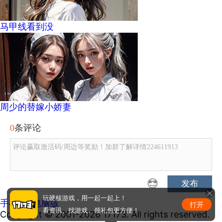
马甲线看到没
周少的替嫁小娇妻
0
条评论
评论赢取激活码/周边等奖励！加群了解详情224611913
发布
玩硬核游戏，用一起一起上！
手机版
|
电脑版
打开
看资讯、找游戏、领礼包更方便！
Copyright © 2001-2026 17173. All rights reserved.