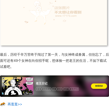
最后，历经千辛万苦终于闯过了第一关，与女神终成眷属，但别忘了，后
面可还有49个女神在向你招手呢，想体验一把老王的生活，不如下载试
试看吧。
老王日记
查看更多
其他
休闲竞技
2D
休闲
动作
道具收费
再逛逛>>