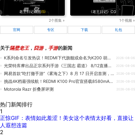
老王日记截图
(5)
《老王日记》CG
2个图集 »
1个视频 »
官网
专区
下载
礼包
关于
隔壁老王
，
囧游
，
手游
的新闻
K系列命名引发热议！REDMI下代旗舰或命名为K200 胡馨心：K110有点怪
2026-08-06
光荣特库摩出品正宗系列手游《三国志 霸道》 8/12直播消息预告 宣布最新强档内容
2026-08-06
网易首款“吃打撤手游”《雾海之下》8 月 17 日开启首测，为删档不计费模式
2026-08-05
挑战4K档最强续航！REDMI K100 Pro官宣搭载8580mAh超大电池
2026-08-05
Motorola Razr 折叠屏评测
2026-08-05
热门新闻排行
1
正惊GIF：表情如此羞涩！美女这个表情太好看，直接让
人遐想连篇
2