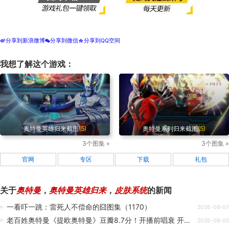
分享到新浪微博
分享到微信
分享到QQ空间
t
w
z
我想了解这个游戏：
奥特曼英雄归来截图
(5)
奥特曼系列归来截图
(5)
3个图集 »
3个图集 »
官网
专区
下载
礼包
关于
奥特曼
，
奥特曼英雄归来
，
皮肤系统
的新闻
一看吓一跳：雷死人不偿命的囧图集（1170）
2026-08-07
老百姓奥特曼《提欧奥特曼》豆瓣8.7分！开播前唱衰 开播后逆转翻盘
2026-08-05