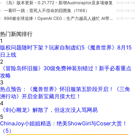
《岛》版本更新 - 0.21.772 - 新增Austroraptor及多项修复
2026-08-04
一看吓一跳：雷死人不偿命的囧图集（1166）
2026-08-03
996被全球追捧！OpenAI CEO：生产力越高人越忙 AI带来4天工作制别想了
2026-07-30
热门新闻排行
1
版权问题随时下架？玩家自制虚幻5《魔兽世界》8月15
日上线
2
《冒险岛怀旧服》30级免费神装别错过！新手必看重点
攻略
3
热点预告：《魔兽世界》怀旧服第五阶段开启！《三角
洲行动》开启全新宝藏月摸大红！
4
《剑心雕龙》解散了，但这次没人骂网易
5
ChinaJoy小姐姐精选：绝美ShowGirl与Coser大赏！
（5）