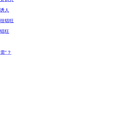
诱人
猖狂
需"？