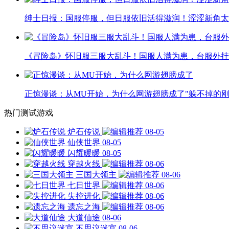
绅士日报：国服停服，但日服依旧活得滋润！涩涩新角太
《冒险岛》怀旧服三服大乱斗！国服人满为患，台服外挂
正惊漫谈：从MU开始，为什么网游翅膀成了"躲不掉的刚
热门测试游戏
炉石传说
08-05
仙侠世界
08-05
闪耀暖暖
08-05
穿越火线
08-06
三国大领主
08-06
七日世界
08-06
失控进化
08-06
遗忘之海
08-06
大道仙途
08-06
不思议迷宫
08-06