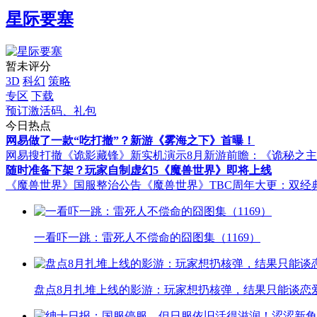
星际要塞
暂未评分
3D
科幻
策略
专区
下载
预订激活码、礼包
今日热点
网易做了一款“吃打撤”？新游《雾海之下》首曝！
网易搜打撤《诡影藏锋》新实机演示
8月新游前瞻：《诡秘之
随时准备下架？玩家自制虚幻5《魔兽世界》即将上线
《魔兽世界》国服整治公告
《魔兽世界》TBC周年大更：双经
一看吓一跳：雷死人不偿命的囧图集（1169）
盘点8月扎堆上线的影游：玩家想扔核弹，结果只能谈恋