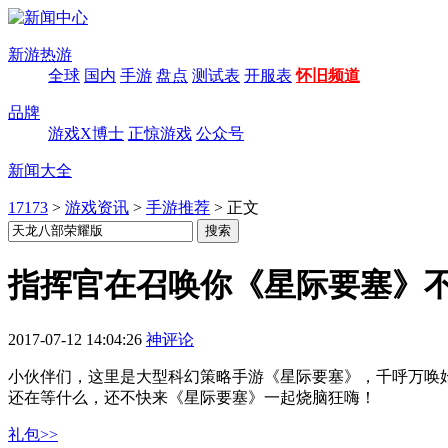
新游热游
全球
国内
手游
盘点
测试表
开服表
怀旧频道
品牌
游戏X博士
正惊游戏
公众号
新闻大全
17173
>
游戏资讯
>
手游推荐
>
正文
指挥官在召唤你《星际要塞》
2017-07-12 14:04:26
神评论
小伙伴们，这里是大型科幻策略手游《星际要塞》，千呼万唤
还在等什么，还不快来《星际要塞》一起烧脑狂嗨！
礼包>>