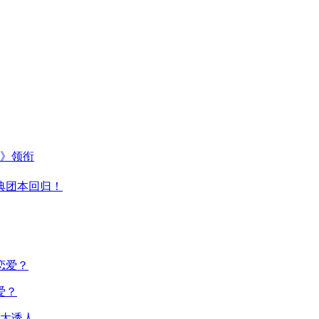
主》领衔
典团本回归！
爱？