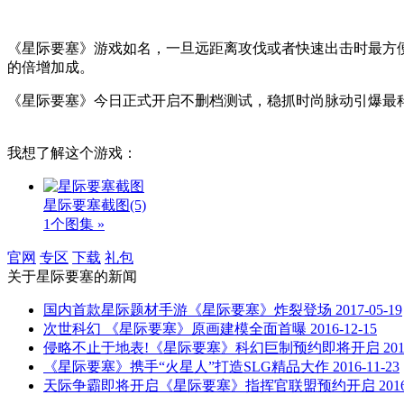
《星际要塞》游戏如名，一旦远距离攻伐或者快速出击时最方
的倍增加成。
《星际要塞》今日正式开启不删档测试，稳抓时尚脉动引爆最
我想了解这个游戏：
星际要塞截图
(5)
1个图集 »
官网
专区
下载
礼包
关于
星际要塞
的新闻
国内首款星际题材手游《星际要塞》炸裂登场
2017-05-19
次世科幻 《星际要塞》原画建模全面首曝
2016-12-15
侵略不止于地表!《星际要塞》科幻巨制预约即将开启
201
《星际要塞》携手“火星人”打造SLG精品大作
2016-11-23
天际争霸即将开启《星际要塞》指挥官联盟预约开启
201