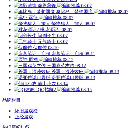
诡影藏锋
08-07
奥比岛：梦想国度
08-0
远征
08-07
怪物猎人：旅人
08-07
桃花源记2
08-07
问剑长生
08-07
元气骑士
08-07
伏魔传
08-10
盗墓笔记：启程
08-11
原神
08-12
三国戏英杰传
08-12
苍翼：混沌效应
08-13
诺亚传说口袋版
08-13
仙山小农
08-14
QQ炫舞2
08-15
品牌栏目
怀旧游戏榜
正经游戏
热门新闻排行