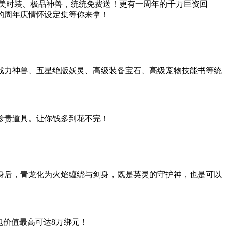
美时装、极品神兽，统统免费送！更有一周年的千万巨资回
的周年庆情怀设定集等你来拿！
战力神兽、五星绝版妖灵、高级装备宝石、高级宠物技能书等统
珍贵道具。让你钱多到花不完！
身后，青龙化为火焰缠绕与剑身，既是英灵的守护神，也是可以
包价值最高可达8万绑元！