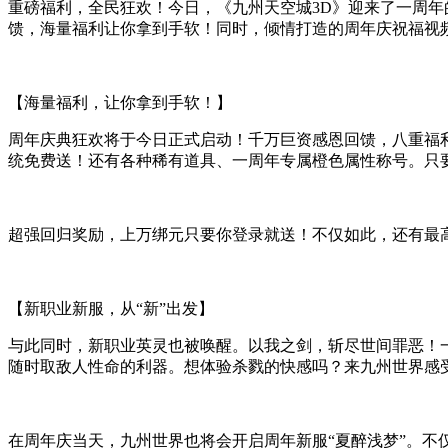
重磅福利，全民狂欢！今日，《九州天空城3D》迎来了一周
馈，海量福利让你拿到手软！同时，倾情打造的周年庆祝福视
【海量福利，让你拿到手软！】
周年庆典狂欢将于今日正式启动！千万巨资感恩回馈，八重福
统免费送！还有各种稀有道具、一周年专属橙色属性称号。只
超强回归奖励，上万绑元只要你登录就送！不仅如此，还有最高
【新职业新服，从“新”出发】
与此同时，新职业英灵也被唤醒。以我之剑，斩尽世间罪恶！
随时取敌人性命的利器。想体验杀戮的快感吗？来九州世界感
在周年庆当天，九州世界也将会开启周年新服“夏醉浅梦”。不