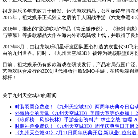
祖龙娱乐多年来致力于研发、运营游戏精品，公司始终坚持在
2015年，祖龙娱乐正式独立之后的千人国战手游《六龙争霸
2016年，推出的“影游联动”作品《青丘狐传说》、《御剑
与荣耀》等多款精品大作在海内外市场陆续上线，并取得了良
2017年8月，由祖龙娱乐明星研发团队匠心打造的次世代3D
由的九州世界。同时，《九州天空城3D》被评为硬核联盟8月份明星
目前，祖龙娱乐仍有多款游戏在研或发行，产品布局范围广泛
艺游戏联合发行的3D次世代换妆捏脸MMO手游，在移动端创
标杆！
关于
九州天空城3d
的新闻
时装羽翼免费送！《九州天空城3D》两周年庆典今日启
外貌协会的天堂《九州天空城3D》美颜大赛等你参加！
2
《琅琊榜：风起长林》手游全新资料片“求生之战”首曝
2
时装神兽免费送！《九州天空城3D》周年庆典明日开启
2
《九州天空城3D》7月11日周年庆典开启 新职业C位出道