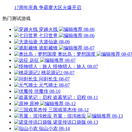
17周年庆典 争霸赛大区火爆开启
热门测试游戏
穿越火线
08-06
七日世界
08-06
大道仙途
08-06
诡影藏锋
08-07
奥比岛：梦想国度
08-0
远征
08-07
怪物猎人：旅人
08-07
桃花源记2
08-07
问剑长生
08-07
元气骑士
08-07
伏魔传
08-10
盗墓笔记：启程
08-11
原神
08-12
三国戏英杰传
08-12
苍翼：混沌效应
08-13
诺亚传说口袋版
08-13
仙山小农
08-14