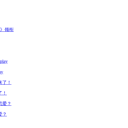
主》领衔
y
了！
爱？