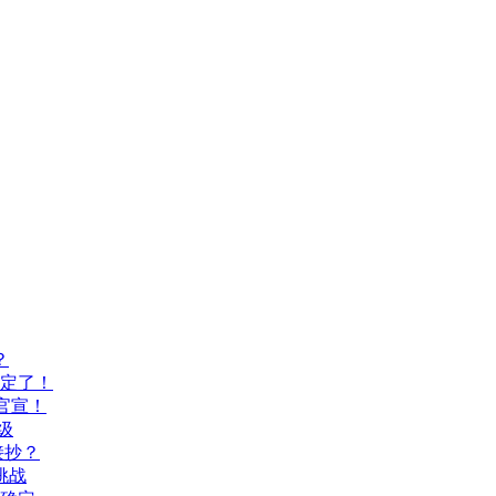
？
间定了！
官宣！
级
接抄？
挑战