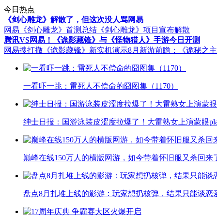
今日热点
《剑心雕龙》解散了，但这次没人骂网易
网易《剑心雕龙》首测总结
《剑心雕龙》项目宣布解散
腾讯VS网易！《诡影藏锋》与《怪物猎人》手游今日开测
网易搜打撤《诡影藏锋》新实机演示
8月新游前瞻：《诡秘之
一看吓一跳：雷死人不偿命的囧图集（1170）
绅士日报：国游泳装皮涩度拉爆了！大雷熟女上演蒙眼pla
巅峰在线150万人的横版网游，如今带着怀旧服又杀回来
盘点8月扎堆上线的影游：玩家想扔核弹，结果只能谈恋