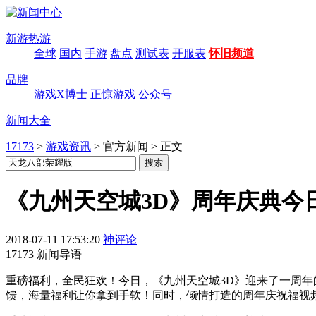
新游热游
全球
国内
手游
盘点
测试表
开服表
怀旧频道
品牌
游戏X博士
正惊游戏
公众号
新闻大全
17173
>
游戏资讯
>
官方新闻
>
正文
《九州天空城3D》周年庆典今
2018-07-11 17:53:20
神评论
17173 新闻导语
重磅福利，全民狂欢！今日，《九州天空城3D》迎来了一周
馈，海量福利让你拿到手软！同时，倾情打造的周年庆祝福视