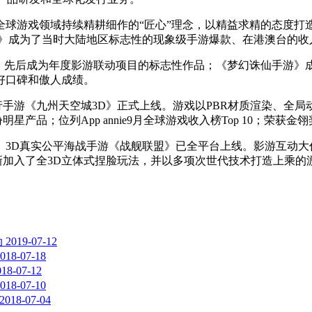
全球游戏领域持续精耕细作的“匠心”理念，以精益求精的态度打
3D》成为了当时大陆地区标志性的现象级手游爆款、在港澳台的
情缘》先后成为年度影游联动项目的标志性作品；《梦幻诛仙手游
好口碑和傲人成绩。
飞行手游《九州天空城3D》正式上线。游戏以PBR材质渲染、
产品；位列App annie9月全球游戏收入榜Top 10；荣获
。3D真实公平海战手游《战舰联盟》已全平台上线。影游互动大
新加入了全3D立体式捏脸玩法，并以多项次世代技术打造上乘
动
2019-07-12
018-07-18
018-07-12
018-07-10
2018-07-04