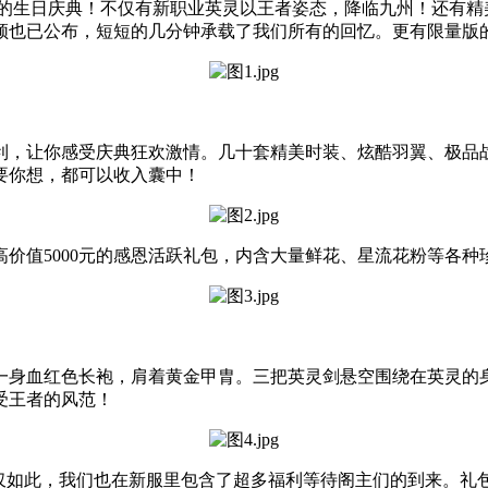
年的生日庆典！不仅有新职业英灵以王者姿态，降临九州！还有精
频也已公布，短短的几分钟承载了我们所有的回忆。更有限量版
利，让你感受庆典狂欢激情。几十套精美时装、炫酷羽翼、极品
要你想，都可以收入囊中！
价值5000元的感恩活跃礼包，内含大量鲜花、星流花粉等各种
一身血红色长袍，肩着黄金甲胄。三把英灵剑悬空围绕在英灵的
受王者的风范！
仅如此，我们也在新服里包含了超多福利等待阁主们的到来。礼