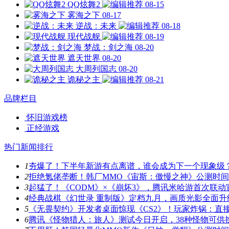
QQ炫舞2
08-15
雾海之下
08-17
逆战：未来
08-18
现代战舰
08-19
梦战：剑之海
08-20
遮天世界
08-20
大周列国志
08-20
诡秘之主
08-21
品牌栏目
怀旧游戏榜
正经游戏
热门新闻排行
1
夯爆了！下半年新游有点离谱，谁会成为下一个现象级
2
拒绝氪佬垄断！韩厂MMO《宙斯：傲慢之神》公测时
3
起猛了！《CODM》×《崩坏3》，腾讯米哈游首次联动
4
经典战棋《幻世录 重制版》定档九月，画质光影全面升
5
《无畏契约》开发者桌面惊现《CS2》！玩家炸锅：直
6
腾讯《怪物猎人：旅人》测试今日开启，38种怪物可供