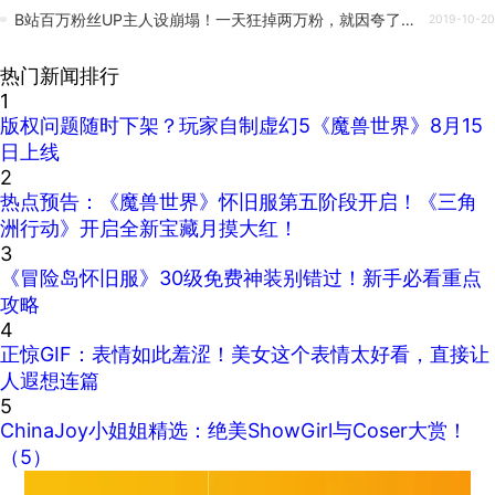
B站百万粉丝UP主人设崩塌！一天狂掉两万粉，就因夸了这个游戏！
2019-10-20
热门新闻排行
1
版权问题随时下架？玩家自制虚幻5《魔兽世界》8月15
日上线
2
热点预告：《魔兽世界》怀旧服第五阶段开启！《三角
洲行动》开启全新宝藏月摸大红！
3
《冒险岛怀旧服》30级免费神装别错过！新手必看重点
攻略
4
正惊GIF：表情如此羞涩！美女这个表情太好看，直接让
人遐想连篇
5
ChinaJoy小姐姐精选：绝美ShowGirl与Coser大赏！
（5）