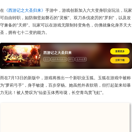
在
《西游记之大圣归来》
手游中，游戏创新加入六大变身职业玩法，玩家
可自由转职，如防御坚如磐石的"灵猴"、双刀杀伐凌厉的"罗刹"，以及攻
守兼备的"天师"。玩家可以在游戏无限制转变角色，仿佛就像化身齐天大
圣，拥有七十二变的能力。
查看更多
西游记之大圣归来
玄幻
动作角色扮演
RPG
道具收费
立即下载
而在7月13日的新版中，游戏将推出一个新职业玉狐。玉狐在游戏中被称
为“萝莉弓手”，身手敏捷，百步穿杨。她虽然外表软萌，但打起架来却暴
力无比！被人赞叹为“仙姿玉体秀玲珑，长空青鸟贯飞虹”。