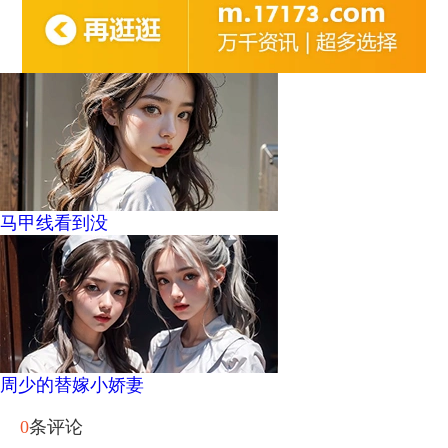
马甲线看到没
周少的替嫁小娇妻
0
条评论