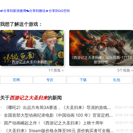
分享到新浪微博
分享到微信
分享到QQ空间
t
w
z
我想了解这个游戏：
《西游记之大圣归来》试玩视频-17173
西游记之大圣归来截图
(5)
新游秒懂
1个图集 »
5个视频 »
官网
专区
下载
礼包
关于
西游记之大圣归来
的新闻
《哪吒2》出品方布局3A赛道，《大圣归来》导演的游戏团队成型
2026-07-05
全国首部大型动画纪录电影《中国动画 100 年》官宣定档 6 月 1 日全国上映，回顾《大闹天宫》《宝莲灯》到《哪吒之魔童降世》的发展历程
2026-05-19
国产动画崛起之作！《西游记之大圣归来》上映十周年
2025-07-10
《大圣归来》Steam版价格永降至96元 原价购买者可全额退款
2019-11-16