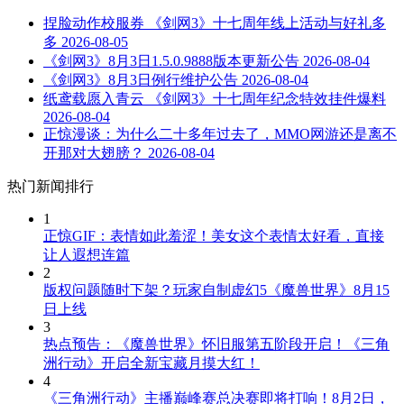
捏脸动作校服券 《剑网3》十七周年线上活动与好礼多
多
2026-08-05
《剑网3》8月3日1.5.0.9888版本更新公告
2026-08-04
《剑网3》8月3日例行维护公告
2026-08-04
纸鸢载愿入青云 《剑网3》十七周年纪念特效挂件爆料
2026-08-04
正惊漫谈：为什么二十多年过去了，MMO网游还是离不
开那对大翅膀？
2026-08-04
热门新闻排行
1
正惊GIF：表情如此羞涩！美女这个表情太好看，直接
让人遐想连篇
2
版权问题随时下架？玩家自制虚幻5《魔兽世界》8月15
日上线
3
热点预告：《魔兽世界》怀旧服第五阶段开启！《三角
洲行动》开启全新宝藏月摸大红！
4
《三角洲行动》主播巅峰赛总决赛即将打响！8月2日，