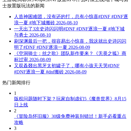
士放置版玩法
的新闻
人造神困难团，没有还的打，总有小惊喜#DNF #DNF逐
浪一夏 #地下城搬砖
2026-08-10
一天出了3次史诗闪闪明#DNF #DNF逐浪一夏 #地下城
与勇士
2026-08-10
刷深渊最后一把，很容易出小惊喜，我这就出史诗闪闪
明了#DNF #DNF逐浪一夏
2026-08-09
《空洞骑士：丝之歌》团队新作要来？《无畏之狐》商
标过审
2026-08-09
又双叒叕出黑牙太初罐子了，哪有小孩天天哭#DNF
#DNF逐浪一夏 #dnf搬砖
2026-08-09
热门新闻排行
1
版权问题随时下架？玩家自制虚幻5《魔兽世界》8月15
日上线
2
《冒险岛怀旧服》30级免费神装别错过！新手必看重点
攻略
3