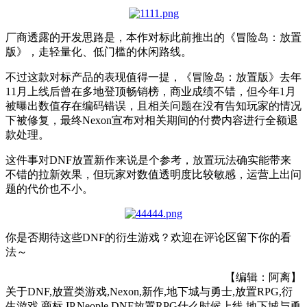
厂商透露的开发思路是，本作对标此前推出的《冒险岛：放置
版》，走轻量化、低门槛的休闲路线。
不过这款对标产品的表现值得一提，
《冒险岛：放置版》
去年
11月上线后曾在多地登顶畅销榜，商业成绩不错，但今年1月
被曝出数值存在编码错误，且相关问题在没有告知玩家的情况
下被修复，最终Nexon宣布对相关期间的付费内容进行全额退
款处理。
这件事对DNF放置新作来说是个参考，放置玩法确实能带来
不错的拉新效果，但玩家对数值透明度比较敏感，运营上出问
题的代价也不小。
你是否期待这些DNF的衍生游戏？欢迎在评论区留下你的看
法～
【编辑：阿离】
关于
DNF,放置类游戏,Nexon,新作,地下城与勇士,放置RPG,衍
生游戏,商标,IP,Neople,DNF放置RPG什么时候上线,地下城与勇