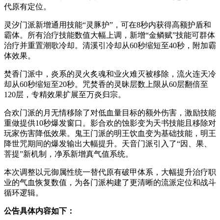
代原有定位。
灵汐门派新增通用技能“灵豚护”，可在8秒内获得高额护盾和
霸体。所有治疗技能数值大幅上调，新增“金鳞赋”技能可群体
治疗并重置潮歌冷却。清溪引冷却从60秒缩短至40秒，附加霸
体效果。
焚香门派中，炎系的灵火炙魂和业火难灭被移除，流火连天冷
却从60秒缩短至20秒。咒焚香的灵昧层数上限从60层翻倍至
120层，专精效果扩展至万炎归宗。
合欢门派的月无情移除了对低血量目标的额外伤害，激励技能
重做提供10秒爆发窗口。影合欢的蚀影变为天书技能且移除对
玩家伤害降低效果。鬼王门派的明王饮血变为基础技能，明王
降世咒期间的爆发输出大幅提升。天音门派引入了“因、果、
菩提”新机制，净系新增真气值系统。
本次调整以元御属性统一替代原有破甲体系，大幅提升治疗职
业的气血恢复数值，为各门派构建了更清晰的流派定位和战斗
循环逻辑。
公告具体内容如下：