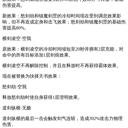
伤害提高。
新效果：怒剑劫和镇魔剑罡的冷却时间现在受到调息效果影
响，但不再造成定身和击飞效果；怒剑劫和镇魔剑罡的基础伤
害提高80%。
横剑凌空·空我
原效果：横剑凌空的冷却时间缩短至20秒并拥有2层充能，对
命中的所有目标添加1层剑痕效果。
横剑凌空不再解除控制，并且在释放时不再获得霸体效果。
现在被替换为抉择天书效果：
怒剑劫·空我
释放怒剑劫时使自身获得1层澄明效果。
道剑纵横·无极
道剑纵横的最后一击会触发剑气连斩，造成392%攻击力物理
伤害。