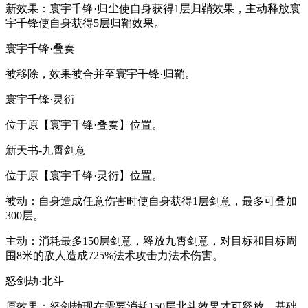
新效果：寰宇千锋·归尘使自身获得1层归鞘效果，主动释放寰
宇千锋使自身获得5层归鞘效果。
寰宇千锋·叠奏
被移除，效果被合并至寰宇千锋·归鞘。
寰宇千锋·灵衍
位于原【寰宇千锋·叠奏】位置。
新天书-九霄剑意
位于原【寰宇千锋·灵衍】位置。
被动：自身造成任意伤害时使自身获得1层剑意，最多可叠加
300层。
主动：消耗最多150层剑意，释放九霄剑意，对目标和目标周
围8米的敌人造成725%法术攻击力法术伤害。
怒剑劫·北斗
原效果：怒剑劫现在需要消耗150层北斗效果才可释放，基础