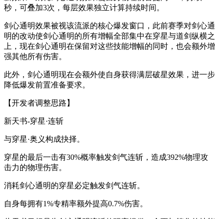
秒，可叠加3次，每层效果独立计算持续时间。
剑心通明效果被视该流派的核心爆发窗口，此前赛季对剑心通
明的改动使剑心通明的所有增幅全部集中在穿星与道剑纵横之
上，现在剑心通明在保留对这些技能增幅的同时，也会额外增
强其他所有伤害。
此外，剑心通明现在会额外使自身获得满层破星效果，进一步
降低爆发前置准备要求。
【开发者调整思路】
新天书-穿星·连斩
与穿星·奥义构成抉择。
穿星的最后一击有30%概率触发剑气连斩，造成392%物理攻
击力的物理伤害。
消耗剑心通明的穿星必定触发剑气连斩。
自身每拥有1%专精率额外提高0.7%伤害。