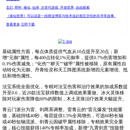
玄幻, 即时, 修仙, 仙侠, 次世代游戏, 开放世界, 自由探索
《诛仙世界》可以说是一段商业博弈与技术追赶相互交织的非寻常故事..
查看更多
立即下载
基础属性方面，每点体质提供气血从10点提升至20点；新
增“元御”属性，每400点转化1%元御率，提供0.7%伤害增加和
0.3%伤害减免；“化伤”“秽灭”“破甲”属性被移除，原有属性自
动转化为元御。丹青绘灵和天工阵图系统新增四元素增强、抵
抗和增伤属性。
法宝系统全面优化，专精对法宝伤害和治疗效果的加成系数提
升至0.6，近20款法宝获得数值上调或效果重做。冰火灵珠移
除对玩家伤害降低60%的限制，木土灵珠治疗效果大幅提升。
青云门派分为雷、剑两系调整。雷青云的“雷元爆发”技能重
做，基础持续40秒，每层提供1.5%全局增伤，可选60秒长轴
或40秒短轴流派。剑青云因破甲属性移除，专精效果完全重
做，核心技能获得140%专精率加成，新增“九霄剑意”技能替