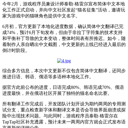
今年2月，游戏程序员兼设计师泰勒·格雷尔宣布简体中文本地
化工作正式启动，并向中文社区发起“猫名征集”活动，邀请玩
家为游戏中的猫咪角色提供中文名字。
6月初，官方更新了本地化进度数据，确认简体中文翻译已完
成74%，预计6月下旬发布，但由于非拉丁字符集的技术支持
和平衡补丁导致的文本变动，整体时间表有所推迟。如今，随
着制作人亲自晒出中文截图，中文更新的上线已经进入最后的
倒计时阶段。
综合多方信息，本次中文更新不仅包含简体中文翻译，还同步
推进日语、韩语、俄语等多语种本地化工作。
据官方此前公布的进度，日语完成80%、韩语完成70%、俄语
进度最快，并在俄语社区开展了独特的猫名命名比赛。
所有翻译工作完成后，开发团队计划开设为期约两周的专用测
试分支，重点检查新字体和翻译文本是否会导致界面崩溃或探
险中出现技术问题。与此同时，游戏程序员泰勒·格雷尔在
TapTap社区补充透露，预计未来一两周内官方就会正式发布语
言更新的详细公告。