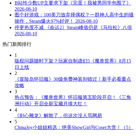
B站性少数UP主要求下架《完蛋！我被男同学包围了》
2026-08-10
图个好游戏：100美刀放弃择偶权？一群神人高中生的骚
操作，Steam爆火97%好评！
2026-08-10
停更热度不减 《命运2》Steam峰值仍是《马拉松》八倍
2026-08-10
热门新闻排行
1
版权问题随时下架？玩家自制虚幻5《魔兽世界》8月15
日上线
2
《冒险岛怀旧服》30级免费神装别错过！新手必看重点
攻略
3
热点预告：《魔兽世界》怀旧服第五阶段开启！《三角
洲行动》开启全新宝藏月摸大红！
4
《剑心雕龙》解散了，但这次没人骂网易
5
ChinaJoy小姐姐精选：绝美ShowGirl与Coser大赏！（5）