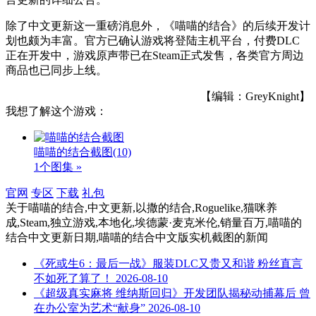
除了中文更新这一重磅消息外，《喵喵的结合》的后续开发计
划也颇为丰富。官方已确认游戏将登陆主机平台，付费DLC
正在开发中，游戏原声带已在Steam正式发售，各类官方周边
商品也已同步上线。
【编辑：GreyKnight】
我想了解这个游戏：
喵喵的结合截图
(10)
1个图集 »
官网
专区
下载
礼包
关于
喵喵的结合,中文更新,以撒的结合,Roguelike,猫咪养
成,Steam,独立游戏,本地化,埃德蒙·麦克米伦,销量百万,喵喵的
结合中文更新日期,喵喵的结合中文版实机截图
的新闻
《死或生6：最后一战》服装DLC又贵又和谐 粉丝直言
不如死了算了！
2026-08-10
《超级真实麻将 维纳斯回归》开发团队揭秘动捕幕后 曾
在办公室为艺术“献身”
2026-08-10