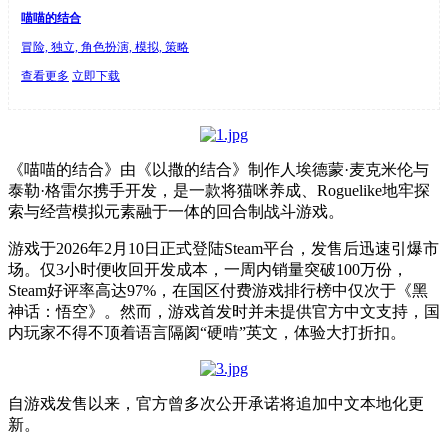
喵喵的结合
冒险, 独立, 角色扮演, 模拟, 策略
查看更多
立即下载
《喵喵的结合》由《以撒的结合》制作人埃德蒙·麦克米伦与
泰勒·格雷尔携手开发，是一款将猫咪养成、Roguelike地牢探
索与经营模拟元素融于一体的回合制战斗游戏。
游戏于2026年2月10日正式登陆Steam平台，发售后迅速引爆市
场。仅3小时便收回开发成本，一周内销量突破100万份，
Steam好评率高达97%，在国区付费游戏排行榜中仅次于《黑
神话：悟空》。然而，游戏首发时并未提供官方中文支持，国
内玩家不得不顶着语言隔阂“硬啃”英文，体验大打折扣。
自游戏发售以来，官方曾多次公开承诺将追加中文本地化更
新。