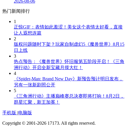
2026-08-06
热门新闻排行
1
正惊GIF：表情如此羞涩！美女这个表情太好看，直接
让人遐想连篇
2
版权问题随时下架？玩家自制虚幻5《魔兽世界》8月15
日上线
3
热点预告：《魔兽世界》怀旧服第五阶段开启！《三角
洲行动》开启全新宝藏月摸大红！
4
《Spider-Man: Brand New Day》新预告预计明日发布，
另有一张新剧照公开
5
《三角洲行动》主播巅峰赛总决赛即将打响！8月2日，
群星汇聚，新王加冕！
手机版
|
电脑版
Copyright © 2001-2026 17173. All rights reserved.