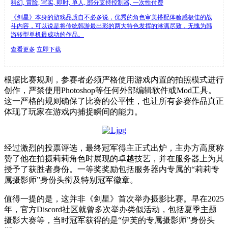
科幻, 冒险, 写实, 即时, 单人, 部分支持控制器, 一次性付费
《剑星》本身的游戏品质自不必多说，优秀的角色审美搭配体验感极佳的战
斗内容，可以说是将传统韩游最出彩的两大特色发挥的淋漓尽致，无愧为韩
游转型单机最成功的作品。
查看更多
立即下载
根据比赛规则，参赛者必须严格使用游戏内置的拍照模式进行
创作，严禁使用Photoshop等任何外部编辑软件或Mod工具。
这一严格的规则确保了比赛的公平性，也让所有参赛作品真正
体现了玩家在游戏内捕捉瞬间的能力。
经过激烈的投票评选，最终冠军得主正式出炉，主办方高度称
赞了他在拍摄莉莉角色时展现的卓越技艺，并在服务器上为其
授予了获胜者身份。一等奖奖励包括服务器内专属的“莉莉专
属摄影师”身份头衔及特别冠军徽章。
值得一提的是，这并非《剑星》首次举办摄影比赛。早在2025
年，官方Discord社区就曾多次举办类似活动，包括夏季主题
摄影大赛等，当时冠军获得的是“伊芙的专属摄影师”身份头