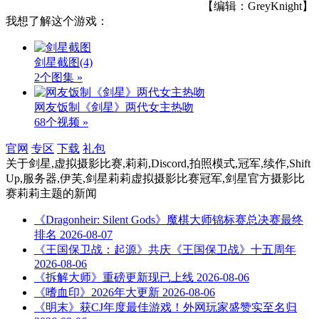
【编辑：GreyKnight】
我想了解这个游戏：
剑星截图
(4)
2个图集 »
网友饭制《剑星》两代女主热吻
68个视频 »
官网
专区
下载
礼包
关于
剑星,虚拟摄影比赛,莉莉,Discord,拍照模式,冠军,续作,Shift
Up,服务器,伊芙,剑星莉莉虚拟摄影比赛冠军,剑星官方摄影比
赛莉莉主题
的新闻
《Dragonheir: Silent Gods》魔棋大师锦标赛总决赛最终
排名
2026-08-07
《王国保卫战：起源》共庆《王国保卫战》十五周年
2026-08-06
《拆解大师》重磅更新现已上线
2026-08-06
《嗜血印》2026年大更新
2026-08-06
《明末》获CJ年度最佳游戏！外网玩家盛赞实至名归