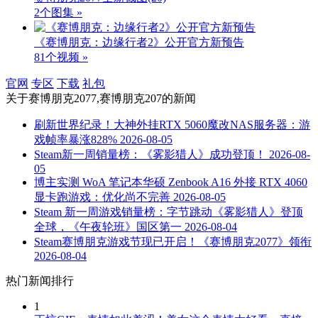
2个图集 »
《赛博朋克：边缘行者2》公开官方新预告
81个视频 »
官网
专区
下载
礼包
关于
赛博朋克2077,赛博朋克207
的新闻
刷新世界纪录！大神外挂RTX 5060魔改NAS服务器：游
戏帧率暴涨828%
2026-08-05
Steam新一周销量榜：《雾影猎人》成功登顶！
2026-08-
05
博主实测 WoA 笔记本华硕 Zenbook A16 外接 RTX 4060
显卡跑游戏：优化尚不完善
2026-08-05
Steam 新一周游戏销量榜：字节跳动《雾影猎人》登顶
全球，《午夜轮班》国区第一
2026-08-04
Steam赛博朋克游戏节现已开启！《赛博朋克2077》领衔
2026-08-04
热门新闻排行
1