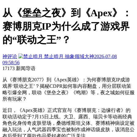
从《堡垒之夜》到《Apex》：
赛博朋克IP为什么成了游戏界
的“联动之王”？
神评论
禁止啃月
抽象领域大神
2026-07-08
09:58:56
17173 新闻导语
从《赛博朋克2077》到《Apex英雄》：为何赛博朋克IP成游
戏界‘联动之王’？揭秘CDPR如何靠内容翻盘，用分层联动策
略引爆全网，联动《堡垒之夜》《鸣潮》等，夜之城如何征服
所有玩家？
近日，《Apex英雄》正式官宣与《赛博朋克：边缘行者》的
联动活动定于7月15日上线。大卫、露西、瑞贝卡等动画经典
角色化身传奇皮肤登场，桑德维斯坦义体、赛博精神病设定被
融入玩法，人气武器四季宝也被制作成神话级皮肤，该消息公
布后受到了两款作品爱好者的广泛关注。