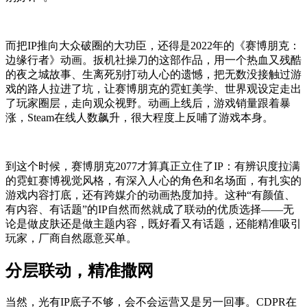
而把IP推向大众破圈的大功臣，还得是2022年的《赛博朋克：
边缘行者》动画。扳机社操刀的这部作品，用一个热血又残酷
的夜之城故事、生离死别打动人心的遗憾，把无数没接触过游
戏的路人拉进了坑，让赛博朋克的霓虹美学、世界观设定走出
了玩家圈层，走向观众视野。动画上线后，游戏销量跟着暴
涨，Steam在线人数飙升，很大程度上反哺了游戏本身。
到这个时候，赛博朋克2077才算真正立住了IP：有辨识度拉满
的霓虹赛博视觉风格，有深入人心的角色和名场面，有扎实的
游戏内容打底，还有跨媒介的动画热度加持。这种“有颜值、
有内容、有话题”的IP自然而然就成了联动的优质选择——无
论是做皮肤还是做主题内容，既好看又有话题，还能精准吸引
玩家，厂商自然愿意买单。
分层联动，精准撒网
当然，光有IP底子不够，会不会运营又是另一回事。CDPR在