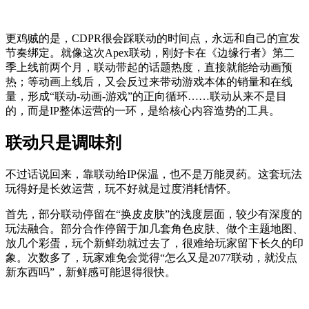
更鸡贼的是，CDPR很会踩联动的时间点，永远和自己的宣发
节奏绑定。就像这次Apex联动，刚好卡在《边缘行者》第二
季上线前两个月，联动带起的话题热度，直接就能给动画预
热；等动画上线后，又会反过来带动游戏本体的销量和在线
量，形成“联动-动画-游戏”的正向循环……联动从来不是目
的，而是IP整体运营的一环，是给核心内容造势的工具。
联动只是调味剂
不过话说回来，靠联动给IP保温，也不是万能灵药。这套玩法
玩得好是长效运营，玩不好就是过度消耗情怀。
首先，部分联动停留在“换皮皮肤”的浅度层面，较少有深度的
玩法融合。部分合作停留于加几套角色皮肤、做个主题地图、
放几个彩蛋，玩个新鲜劲就过去了，很难给玩家留下长久的印
象。次数多了，玩家难免会觉得“怎么又是2077联动，就没点
新东西吗”，新鲜感可能退得很快。