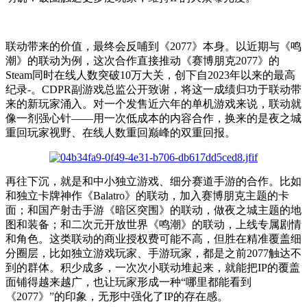
联动带来的价值，最终会反哺到《2077》本身。以近期与《鸣
潮》的联动为例，这次合作直接推动《赛博朋克2077》的
Steam同时在线人数突破10万大关，创下自2023年以来的最高
纪录-。CDPR副游戏总监公开致谢，将这一成绩归功于联动带
来的新玩家涌入。对一个发售近六年的单机游戏来说，联动就
像一剂强心针——用一次低成本的内容合作，换来的是夜之城
重回玩家视野、在线人数重回巅峰的双重回报。
再往下沉，就是和中小独立游戏、细分赛道手游的合作。比如
和独立卡牌神作《Balatro》的联动，加入赛博朋克主题的卡
面；和国产射击手游《暗区突围》的联动，做夜之城主题的地
图和装备；和二次元开放世界《鸣潮》的联动，上线专属剧情
和角色。这类联动的商业授权费可能不高，但胜在精准覆盖细
分圈层，比如独立游戏玩家、手游玩家，都是之前2077触达不
到的群体。积少成多，一次次小联动堆起来，就能把IP的覆盖
面铺得越来越广，也让玩家形成一种“哪里都能看到
《2077》”的印象，无形中强化了IP的存在感。