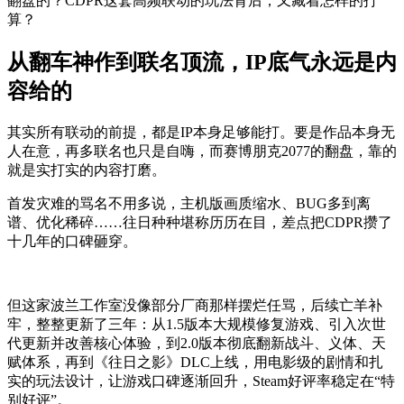
翻盘的？CDPR这套高频联动的玩法背后，又藏着怎样的打
算？
从翻车神作到联名顶流，IP底气永远是内
容给的
其实所有联动的前提，都是IP本身足够能打。要是作品本身无
人在意，再多联名也只是自嗨，而赛博朋克2077的翻盘，靠的
就是实打实的内容打磨。
首发灾难的骂名不用多说，主机版画质缩水、BUG多到离
谱、优化稀碎……往日种种堪称历历在目，差点把CDPR攒了
十几年的口碑砸穿。
但这家波兰工作室没像部分厂商那样摆烂任骂，后续亡羊补
牢，整整更新了三年：从1.5版本大规模修复游戏、引入次世
代更新并改善核心体验，到2.0版本彻底翻新战斗、义体、天
赋体系，再到《往日之影》DLC上线，用电影级的剧情和扎
实的玩法设计，让游戏口碑逐渐回升，Steam好评率稳定在“特
别好评”。