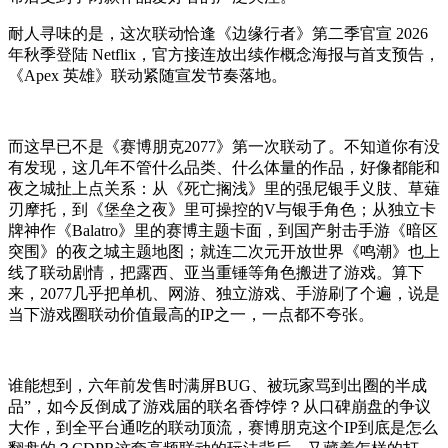
耐人寻味的是，这次联动恰逢《边缘行者》第二季官宣 2026
年秋季登陆 Netflix，官方接连放出续作概念海报与首支预告，
《Apex 英雄》联动紧随宣发节奏落地。
而这早已不是《赛博朋克2077》第一次联动了。不知道你有没
有发现，这几年不管什么品类、什么体量的作品，好像都能和
夜之城扯上点关系：从《死亡搁浅》里的强尼银手义肢、草薙
刃摩托，到《堡垒之夜》里可操控的V与银手角色；从独立卡
牌神作《Balatro》里的赛博主题卡面，到国产射击手游《暗区
突围》的夜之城主题地图；就连二次元开放世界《鸣潮》也上
线了联动剧情，把露西、亚当重锤等角色搬进了游戏。算下
来，2077几乎把单机、网游、独立游戏、手游刷了个遍，说是
当下游戏圈联动价值最高的IP之一，一点都不夸张。
谁能想到，六年前发售时满屏BUG、被玩家骂到出圈的半成
品”，如今反倒成了游戏届的联名香饽饽？从口碑崩盘的争议
大作，到全平台通吃的联动顶流，赛博朋克这个IP到底是怎么