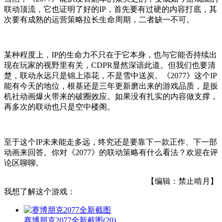
联动顶流，它也证明了好的IP，首先要有过硬的内容打底，其
次要有成熟的运营策略拉长生命周期，二者缺一不可。
某种程度上，IP的生命力不只在于它本身，也与它能否持续出
现在玩家的视野里有关，CDPR显然深谙此道。但我们也要清
楚，联动永远只是锦上添花，不是雪中送炭。《2077》这个IP
能有今天的地位，根基还是三年更新磨出来的游戏品质，是扳
机社动画爆火带来的破圈效应。如果没有扎实的内容做支撑，
再多次的联动也只是空中楼阁。
至于这个IP未来能走多远，终究还是要靠下一款正作、下一部
动画来回答。你对《2077》的联动策略有什么看法？欢迎在评
论区聊聊。
【编辑：禁止啃月】
我想了解这个游戏：
赛博朋克2077全新截图
(20)