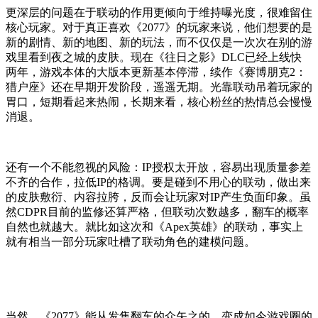
更深层的问题在于联动的作用更倾向于维持曝光度，很难留住
核心玩家。对于真正喜欢《2077》的玩家来说，他们想要的是
新的剧情、新的地图、新的玩法，而不仅仅是一次次在别的游
戏里看到夜之城的皮肤。现在《往日之影》DLC已经上线快
两年，游戏本体的大版本更新基本停滞，续作《赛博朋克2：
猎户座》还在早期开发阶段，遥遥无期。光靠联动吊着玩家的
胃口，短期看起来热闹，长期来看，核心粉丝的热情总会慢慢
消退。
还有一个不能忽视的风险：IP授权太开放，容易出现质量参差
不齐的合作，拉低IP的格调。要是碰到不用心的联动，做出来
的皮肤敷衍、内容拉胯，反而会让玩家对IP产生负面印象。虽
然CDPR目前的监修还算严格，但联动次数越多，翻车的概率
自然也就越大。就比如这次和《Apex英雄》的联动，事实上
就有相当一部分玩家吐槽了联动角色的建模问题。
当然，《2077》能从发售翻车的众矢之的，变成如今游戏圈的