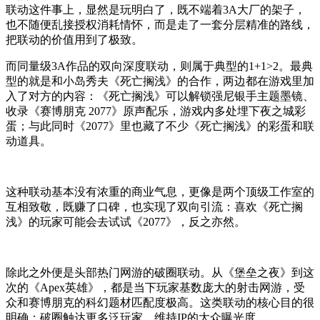
联动这件事上，显然是玩明白了，既不端着3A大厂的架子，
也不随便乱接授权消耗情怀，而是走了一套分层精准的路线，
把联动的价值用到了极致。
而同量级3A作品的双向深度联动，则属于典型的1+1>2。最典
型的就是和小岛秀夫《死亡搁浅》的合作，两边都在游戏里加
入了对方的内容：《死亡搁浅》可以解锁强尼银手主题墨镜、
收录《赛博朋克 2077》原声配乐，游戏内多处埋下夜之城彩
蛋；与此同时《2077》里也藏了不少《死亡搁浅》的彩蛋和联
动道具。
这种联动基本没有浓重的商业气息，更像是两个顶级工作室的
互相致敬，既赚了口碑，也实现了双向引流：喜欢《死亡搁
浅》的玩家可能会去试试《2077》，反之亦然。
除此之外便是头部热门网游的破圈联动。从《堡垒之夜》到这
次的《Apex英雄》，都是当下玩家基数庞大的射击网游，受
众和赛博朋克的科幻题材匹配度极高。这类联动的核心目的很
明确：破圈触达更多泛玩家，维持IP的大众曝光度。