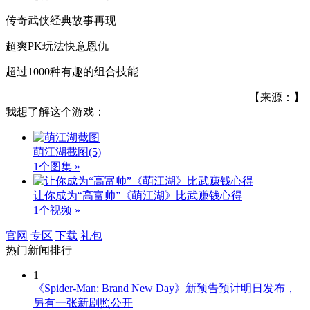
传奇武侠经典故事再现
超爽PK玩法快意恩仇
超过1000种有趣的组合技能
【来源：】
我想了解这个游戏：
萌江湖截图
(5)
1个图集 »
让你成为“高富帅”《萌江湖》比武赚钱心得
1个视频 »
官网
专区
下载
礼包
热门新闻排行
1
《Spider-Man: Brand New Day》新预告预计明日发布，
另有一张新剧照公开