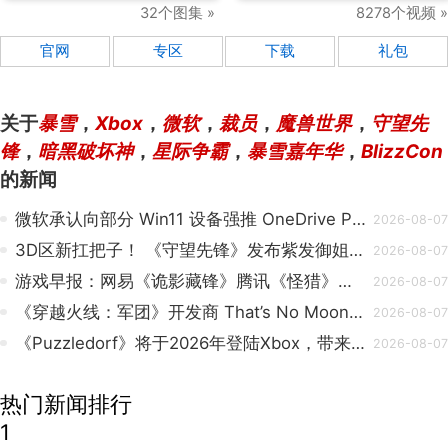
32个图集 »
8278个视频 »
官网
专区
下载
礼包
关于
暴雪
，
Xbox
，
微软
，
裁员
，
魔兽世界
，
守望先
锋
，
暗黑破坏神
，
星际争霸
，
暴雪嘉年华
，
BlizzCon
的新闻
微软承认向部分 Win11 设备强推 OneDrive Photos，否认拿用户人脸训练 AI
2026-08-07
3D区新扛把子！ 《守望先锋》发布紫发御姐D.Mon宣传片
2026-08-07
游戏早报：网易《诡影藏锋》腾讯《怪猎》开测，多款新游将落地
2026-08-07
《穿越火线：军团》开发商 That’s No Moon 遭遇裁员
2026-08-07
《Puzzledorf》将于2026年登陆Xbox，带来全新谜题
2026-08-07
热门新闻排行
1