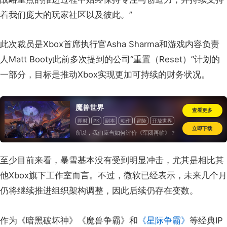
着我们庞大的玩家社区以及彼此。”
此次裁员是Xbox首席执行官Asha Sharma和游戏内容负责
人Matt Booty此前多次提到的公司“重置（Reset）”计划的
一部分，目标是推动Xbox实现更加可持续的财务状况。
魔兽世界
查看更多
即时
PK
副本
动作
冒险
开放世界
立即下载
海外
怀旧
所以，我们应当如何评价《军团再临》？
至少目前来看，暴雪基本没有受到明显冲击，尤其是相比其
他Xbox旗下工作室而言。不过，微软已经表示，未来几个月
仍将继续推进组织架构调整，因此后续仍存在变数。
作为《暗黑破坏神》《魔兽争霸》和
《星际争霸》
等经典IP