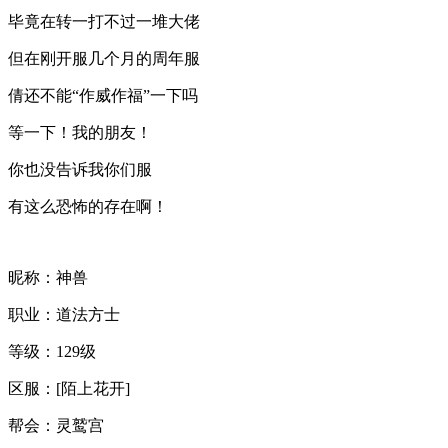
毕竟在转一打不过一堆大佬
但在刚开服几个月的周年服
倩还不能“作威作福”一下吗
等一下！我的朋友！
你也没告诉我你们服
有这么恐怖的存在啊！
昵称：神兽
职业：道法方士
等级：129级
区服：[陌上花开]
帮会：灵鹫宫