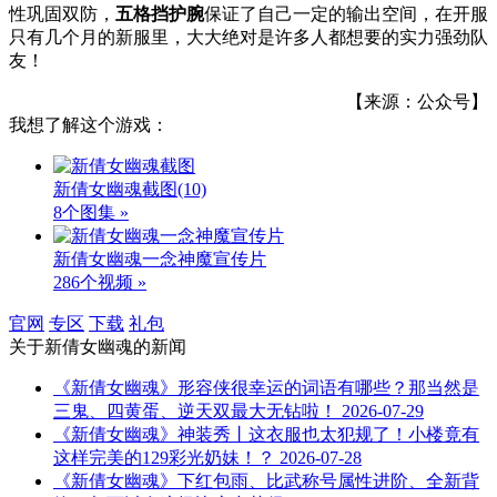
性巩固双防，
五格挡护腕
保证了自己一定的输出空间，在开服
只有几个月的新服里，大大绝对是许多人都想要的实力强劲队
友！
【来源：公众号】
我想了解这个游戏：
新倩女幽魂截图
(10)
8个图集 »
新倩女幽魂一念神魔宣传片
286个视频 »
官网
专区
下载
礼包
关于
新倩女幽魂
的新闻
《新倩女幽魂》形容侠很幸运的词语有哪些？那当然是
三鬼、四黄蛋、逆天双最大无钻啦！
2026-07-29
《新倩女幽魂》神装秀丨这衣服也太犯规了！小楼竟有
这样完美的129彩光奶妹！？
2026-07-28
《新倩女幽魂》下红包雨、比武称号属性进阶、全新背