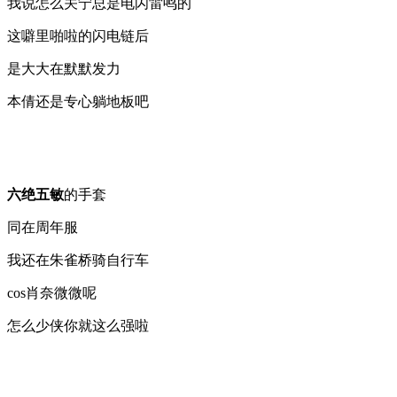
我说怎么关宁总是电闪雷鸣的
这噼里啪啦的闪电链后
是大大在默默发力
本倩还是专心躺地板吧
六绝五敏
的手套
同在周年服
我还在朱雀桥骑自行车
cos肖奈微微呢
怎么少侠你就这么强啦