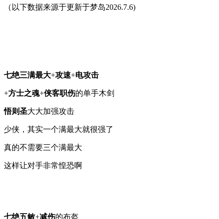
（以下数据来源于更新于梦岛2026.7.6)
七绝三满最大
+
攻速
+
电攻击
+
方士之魂
+
侠客职伤
的单手木剑
悟则圣
大大加强攻击
少侠，其实一个满最大就很强了
真的不需要三个满最大
这样让对手非常惶恐啊
七绝五敏
+
减伤
的布盔