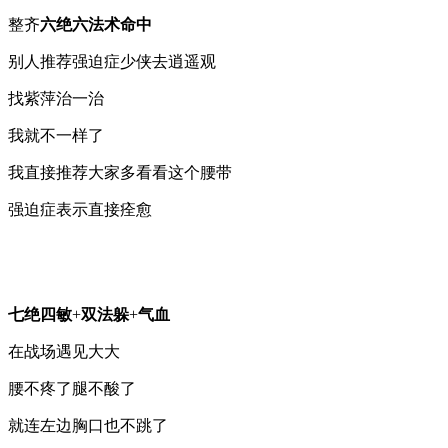
整齐
六绝六法术命中
别人推荐强迫症少侠去逍遥观
找紫萍治一治
我就不一样了
我直接推荐大家多看看这个腰带
强迫症表示直接痊愈
七绝四敏
+
双法躲
+
气血
在战场遇见大大
腰不疼了腿不酸了
就连左边胸口也不跳了