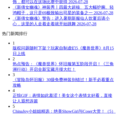
饰，都可以在这场比赛中获得
2026-07-28
《新倩女幽魂》神装秀丨四最大超核、五大幅护腕、轻
鸿帽子，这只是69极致输出司星的装备之一
2026-07-28
《新倩女幽魂》警告：进入暑期新服仙人饮夏后请小
心，这里的人走着走着就开始跳舞
2026-07-28
热门新闻排行
1
版权问题随时下架？玩家自制虚幻5《魔兽世界》8月15
日上线
2
热点预告：《魔兽世界》怀旧服第五阶段开启！《三角
洲行动》开启全新宝藏月摸大红！
3
《冒险岛怀旧服》30级免费神装别错过！新手必看重点
攻略
4
正惊GIF：表情如此羞涩！美女这个表情太好看，直接
让人遐想连篇
5
ChinaJoy小姐姐精选：绝美ShowGirl与Coser大赏！（5）