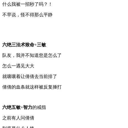
什么我被一招秒了吗？！
不早说，怪不得那么平静
六绝三法术致命
+
三敏
队友，我并不知道您是怎么了
怎么一遇见大大
就嚷嚷着让倩倩去当前排了
倩倩的血条就这样被反复捶打
六绝五敏
+
智力
的戒指
之前有人问倩倩