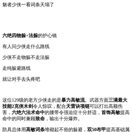
魅者少侠一看词条天塌了
六绝四物躲
+
法躲
的护心镜
有人问少侠走什么路线
少侠不走物躲不走法躲
走纯躲避路线
就让对手去头疼吧
这位129级的老方少侠走的是
暴力高敏流
。武器方面
三满最大
技能2克侠木剑
令人惊叹，配合
天雷诀项链
可以打出高额伤
害，
六绝六法术命中
的腰带令强迫症十分舒适，
首饰高敏
提高
命中的同时兼顾
致命
，输出十分爆炸。
防具总体用
高敏词条
堆砌起不俗的躲避，
双50布甲
提高基础属