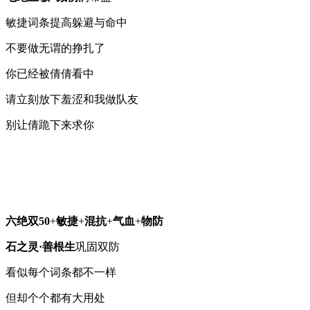
敏捷词条提高躲避与命中
不要做无谓的挣扎了
你已经被倩倩看中
请立刻放下羞涩和我做队友
别让倩跪下来求你
六绝双50
+
敏捷
+
混抗
+
气血
+
物防
石之灵·善根生
巩固双防
看似每个词条都不一样
但却个个都有大用处