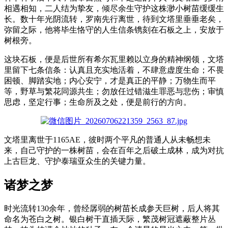
相遇相知，二人结为挚友，倾尽余生守护这株渺小树苗缓缓生
长。数十年光阴流转，罗南先行离世，待到文塔里垂垂老矣，
弥留之际，他将毕生恪守的人生信条镌刻在石板之上，安放于
树根旁。
这块石板，便是后世所有希尔瓦里赖以立身的精神纲领，文塔
里留下七条信条：认真且充实地活着，不肆意虚度生命；不畏
困顿、脚踏实地；内心安宁，才是真正的平静；万物生而平
等，野草与繁花同源共生；勿放任过错滋生罪恶与悲伤；审慎
思虑，坚定行事；生命所及之处，便是前行的方向。
文塔里离世于1165AE，彼时两个平凡的普通人从未畅想未
来，自己守护的一株树苗，会在百年之后破土成林，成为对抗
上古巨龙、守护泰瑞亚众生的关键力量。
诸梦之梦
时光流转130余年，曾经孱弱的树苗长成参天巨树，后人将其
命名为苍白之树。银白树干直插天际，繁茂树冠遮蔽整片丛