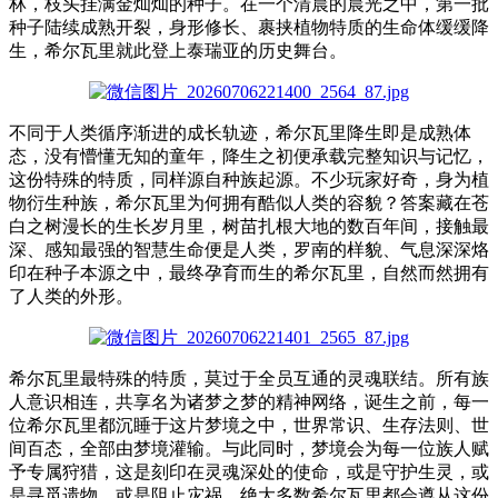
林，枝头挂满金灿灿的种子。在一个清晨的晨光之中，第一批
种子陆续成熟开裂，身形修长、裹挟植物特质的生命体缓缓降
生，希尔瓦里就此登上泰瑞亚的历史舞台。
不同于人类循序渐进的成长轨迹，希尔瓦里降生即是成熟体
态，没有懵懂无知的童年，降生之初便承载完整知识与记忆，
这份特殊的特质，同样源自种族起源。不少玩家好奇，身为植
物衍生种族，希尔瓦里为何拥有酷似人类的容貌？答案藏在苍
白之树漫长的生长岁月里，树苗扎根大地的数百年间，接触最
深、感知最强的智慧生命便是人类，罗南的样貌、气息深深烙
印在种子本源之中，最终孕育而生的希尔瓦里，自然而然拥有
了人类的外形。
希尔瓦里最特殊的特质，莫过于全员互通的灵魂联结。所有族
人意识相连，共享名为诸梦之梦的精神网络，诞生之前，每一
位希尔瓦里都沉睡于这片梦境之中，世界常识、生存法则、世
间百态，全部由梦境灌输。与此同时，梦境会为每一位族人赋
予专属狩猎，这是刻印在灵魂深处的使命，或是守护生灵，或
是寻觅遗物，或是阻止灾祸，绝大多数希尔瓦里都会遵从这份