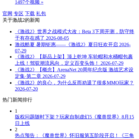
1497个视频 »
官网
专区
下载
礼包
关于
激战2
的新闻
《激战2》世界之战模式大改：Beta 3下周开测，防守终
于有存在感了
2026-08-05
激战酷夏 暑期钜惠——《激战2》夏日狂欢开启
2026-
07-29
《激战2》【新品上架】顶上乾坤 车轮帽和水桶帽包裹
上线！驾驭潮流风向，定义百变头饰！
2026-07-29
《激战2》【概念】ArenaNet 20周年纪念版 激战艺术设
定集·第二章
2026-07-29
《激战2》的良心，为什么反而劝退了很多MMO玩家？
2026-07-20
热门新闻排行
1
版权问题随时下架？玩家自制虚幻5《魔兽世界》8月15
日上线
2
热点预告：《魔兽世界》怀旧服第五阶段开启！《三角