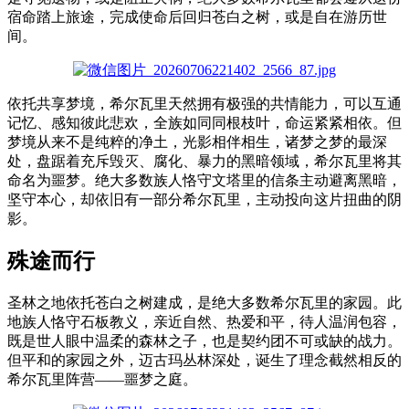
宿命踏上旅途，完成使命后回归苍白之树，或是自在游历世
间。
依托共享梦境，希尔瓦里天然拥有极强的共情能力，可以互通
记忆、感知彼此悲欢，全族如同同根枝叶，命运紧紧相依。但
梦境从来不是纯粹的净土，光影相伴相生，诸梦之梦的最深
处，盘踞着充斥毁灭、腐化、暴力的黑暗领域，希尔瓦里将其
命名为噩梦。绝大多数族人恪守文塔里的信条主动避离黑暗，
坚守本心，却依旧有一部分希尔瓦里，主动投向这片扭曲的阴
影。
殊途而行
圣林之地依托苍白之树建成，是绝大多数希尔瓦里的家园。此
地族人恪守石板教义，亲近自然、热爱和平，待人温润包容，
既是世人眼中温柔的森林之子，也是契约团不可或缺的战力。
但平和的家园之外，迈古玛丛林深处，诞生了理念截然相反的
希尔瓦里阵营——噩梦之庭。