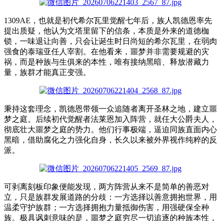
1309AE，也就是初代希尔瓦里觉醒七年后，族人凯德恩率先
提出质疑，他认为文塔里留下的信条，本质是外来的道德枷
锁，一味退让向善，只会让诞生时日尚短的希尔瓦里，在弱肉
强食的泰瑞亚任人宰割。在他看来，噩梦并非需要规避的灾
祸，而是种族与生俱来的本性，唯有接纳黑暗、释放潜藏力
量，族群才能真正变强。
秉持这套理念，凯德恩带领一众追随者离开圣林之地，建立噩
梦之庭。后续初代觉醒者法莱恩加入阵营，就任大公爵夫人，
彻底壮大噩梦之庭的势力。他们行事极端，逼迫同族直面内心
黑暗，借助腐化之力强化自身，长久以来被外界视作纯粹的反
派。
可剥离刻板印象便能发现，两方阵营从来不是简单的善恶对
立，只是族群发展道路的分歧：一方选择以善意拥抱世界，用
温柔守护族群；一方选择拥抱力量抵御伤害，用强硬保全种
族。极具讽刺意味的是，噩梦之庭穷尽一切追逐的种族本性，