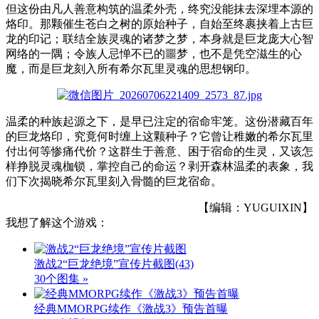
但这份由凡人善意构筑的温柔外壳，终究没能抹去深埋本源的
烙印。那颗催生苍白之树的原始种子，自始至终裹挟着上古巨
龙的印记；联结全族灵魂的诸梦之梦，本身就是巨龙庞大心智
网络的一隅；令族人忌惮不已的噩梦，也不是凭空滋生的心
魔，而是巨龙刻入所有希尔瓦里灵魂的思想钢印。
温柔的种族起源之下，是早已注定的宿命牢笼。这份潜藏百年
的巨龙烙印，究竟何时缠上这颗种子？它曾让稚嫩的希尔瓦里
付出何等惨痛代价？这群生于善意、困于宿命的生灵，又该怎
样挣脱灵魂枷锁，掌控自己的命运？剥开森林温柔的表象，我
们下次揭晓希尔瓦里刻入骨髓的巨龙宿命。
【编辑：YUGUIXIN】
我想了解这个游戏：
激战2“巨龙绝境”宣传片截图
(43)
30个图集 »
经典MMORPG续作《激战3》预告首曝