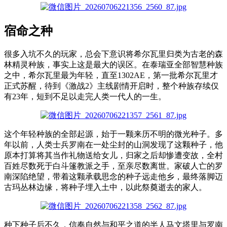
宿命之种
很多入坑不久的玩家，总会下意识将希尔瓦里归类为古老的森
林精灵种族，事实上这是最大的误区。在泰瑞亚全部智慧种族
之中，希尔瓦里最为年轻，直至1302AE，第一批希尔瓦里才
正式苏醒，待到《激战2》主线剧情开启时，整个种族存续仅
有23年，短到不足以走完人类一代人的一生。
这个年轻种族的全部起源，始于一颗来历不明的微光种子。多
年以前，人类士兵罗南在一处尘封的山洞发现了这颗种子，他
原本打算将其当作礼物送给女儿，归家之后却惨遭变故，全村
百姓尽数死于白斗篷教派之手，至亲尽数离世。家破人亡的罗
南深陷绝望，带着这颗承载思念的种子远走他乡，最终落脚迈
古玛丛林边缘，将种子埋入土中，以此祭奠逝去的家人。
种下种子后不久，信奉自然与和平之道的半人马文塔里与罗南