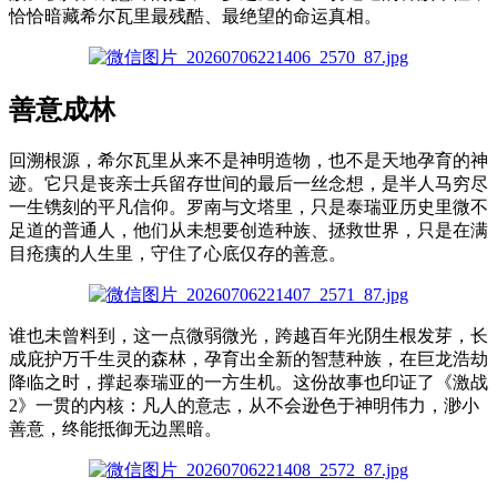
恰恰暗藏希尔瓦里最残酷、最绝望的命运真相。
善意成林
回溯根源，希尔瓦里从来不是神明造物，也不是天地孕育的神
迹。它只是丧亲士兵留存世间的最后一丝念想，是半人马穷尽
一生镌刻的平凡信仰。罗南与文塔里，只是泰瑞亚历史里微不
足道的普通人，他们从未想要创造种族、拯救世界，只是在满
目疮痍的人生里，守住了心底仅存的善意。
谁也未曾料到，这一点微弱微光，跨越百年光阴生根发芽，长
成庇护万千生灵的森林，孕育出全新的智慧种族，在巨龙浩劫
降临之时，撑起泰瑞亚的一方生机。这份故事也印证了《激战
2》一贯的内核：凡人的意志，从不会逊色于神明伟力，渺小
善意，终能抵御无边黑暗。