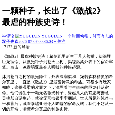
一颗种子，长出了《激战2》
最虐的种族史诗！
神评论
YUGUIXIN
一个时而幼稚，时而有志的
双子先森
2026-07-07 00:36:03
+ 关注
17173 新闻导语
《激战2》最虐种族史诗！希尔瓦里诞生于凡人善举，却深埋
巨龙宿命。从微光种子到苍天巨树，揭秘温柔外表下的宿命牢
笼。点击一览泰瑞亚最令人唏嘘的种族起源。
沐浴苍白之树的晨光降生，外表温润柔和、宛若森林精灵的希
尔瓦里，一直是《激战2》里最富诗意的种族。可很少有玩家
知晓，这份温柔的皮囊之下，深埋着与生俱来的巨龙仆从宿
命。他们诞生于一颗无名微光种子，缘起凡人的哀思与善意，
灵魂却自诞生起，就被无形枷锁牢牢捆绑。世人所见的纯净与
平和背后，藏着泰瑞亚最令人唏嘘的宿命反转，我们不妨从一
切的开端，读懂希尔瓦里的种族史诗。