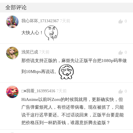
全部评论
0
我心坏坏_171342367
7天前
大快人心！
0
浅笑已成
7天前
那些说支持正版的，麻烦先让正版平台把1080p码率做
到10Mbps再说话。
0
□■我看_163995416
7天前
HiAnime以前叫Zoro的时候我就用，更新确实快，但
广告弹窗烦死人，有些还带病毒。现在被抓了，只能
说干这行迟早要还。不过话说回来，正版平台要是能
把价格压到一杯奶茶钱，谁愿意折腾去盗版？