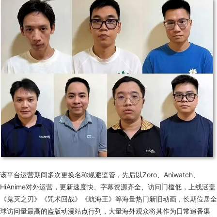
该平台运营期间多次更换名称规避监管，先后以Zoro、Aniwatch、
HiAnime对外运营，更新速度快、字幕资源齐全、访问门槛低，上线涵盖
《鬼灭之刃》《咒术回战》《航海王》等海量热门新旧动画，长期位居全
球访问量最高的盗版动漫站点行列，大量海外观众将其作为日常追番渠