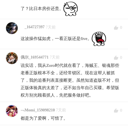
了？比日本房价还贵。
_164727397
0
7天前
这波操作猛如虎，一看正版还是five。
0
偶尔_169544771
7天前
说实话，我从Zoro时代就在看了，海贼王、银魂那些
老番正版根本不全，还经常锁区。现在这帮人被抓
了，我的追番列表直接断更。虽然知道盗版不对，但
正版体验真的太差了，还不如当年自己买碟。希望版
权方别光顾着抓人，先把服务做好吧。
0
﹁Momi_159098210
7天前
都是为了爱啊，可惜了。