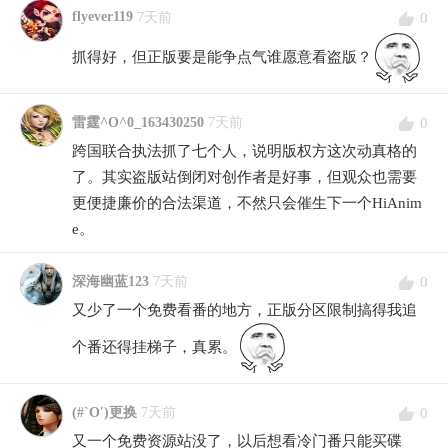
flyever119
0
7天前
抓得好，但正版要是能争点气谁愿意看盗版？
0
雷霆^O^0_163430250
7天前
跨国联合执法抓了七个人，说明版权方这次动真格的
了。其实盗版站倒闭对创作者是好事，但观众也需要
更便捷廉价的合法渠道，不然只会催生下一个HiAnim
e。
0
深海幽蓝123
7天前
又少了一个免费看番的地方，正版分区限制搞得我追
个番还得挂梯子，真累。
0
(#`O′)更换
7天前
又一个免费资源站没了，以后想看冷门番只能买碟