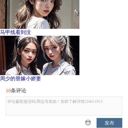
马甲线看到没
周少的替嫁小娇妻
10
条评论
评论赢取激活码/周边等奖励！加群了解详情224611913
发布