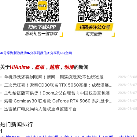
分享到新浪微博
分享到微信
分享到QQ空间
t
w
z
关于
HiAnime
，
盗版
，
越南
，
动漫
的新闻
单机游戏还强制联网！断网一周逼疯玩家:不如玩盗版
2026-08-08
二次元狂喜！索泰CD30联名RTX 5060亮相：成都漫展派送
2026-08-07
主动给盗版商供货！Doom之父自曝曾向中国贱卖空包装
2026-08-07
索泰 Comiday30 联名款 GeForce RTX 5060 系列显卡亮相，独家定制外观
2026-08-07
迅雷被广电总局纳入侵权重点监测平台
2026-08-05
热门新闻排行
1