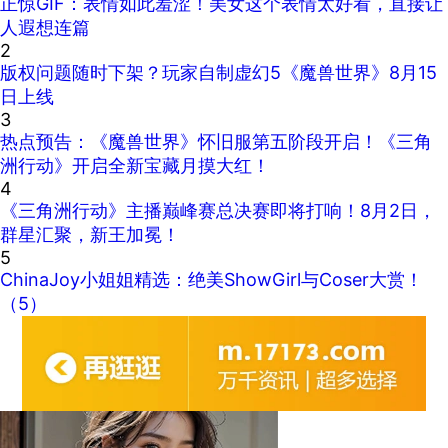
正惊GIF：表情如此羞涩！美女这个表情太好看，直接让
人遐想连篇
2
版权问题随时下架？玩家自制虚幻5《魔兽世界》8月15
日上线
3
热点预告：《魔兽世界》怀旧服第五阶段开启！《三角
洲行动》开启全新宝藏月摸大红！
4
《三角洲行动》主播巅峰赛总决赛即将打响！8月2日，
群星汇聚，新王加冕！
5
ChinaJoy小姐姐精选：绝美ShowGirl与Coser大赏！
（5）