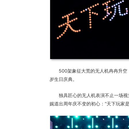
正惊漫谈：从M
500架象征大荒的无人机冉冉升
什么网游翅膀成
岁生日庆典。
的刚需"？
独具匠心的无人机表演不止一场视
娓道出周年庆不变的初心：“天下玩家是