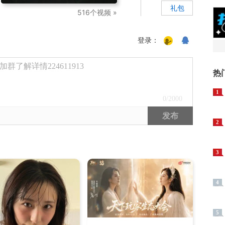
礼包
516个视频 »
登录：
了解详情224611913
热
1
0
/2000
发布
2
3
4
5