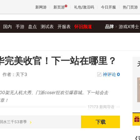
新网游
新页游
礼包/激活码
今日开服
热门页游
国内
手游
盘点
测试表
开服表
怀旧频道
品牌
游戏X博士
魔兽
天堂
华完美收官！下一站在哪里？
作者：天下3
神评论
0
王权与
00架无人机大秀、门派coser狂欢引爆蓉城。下一站会去
新章！
17173 新闻导语
下载
00 弱水三千S3赛季
《