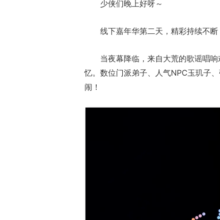
少侠们晚上好呀～
线下嘉年华第二天，精彩持续不断
当夜幕降临，来自大荒的歌谣唱响
忆。数位门派弟子、人气NPC玉玑子、
闹！