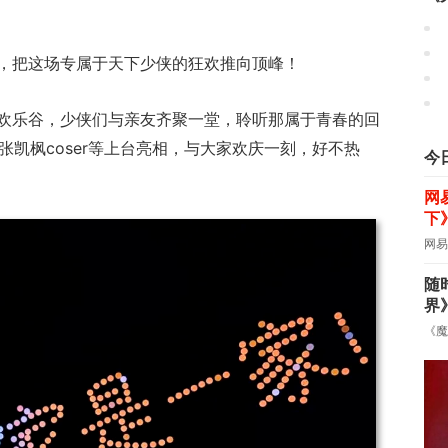
，把这场专属于天下少侠的狂欢推向顶峰！
《
欢乐谷，少侠们与亲友齐聚一堂，聆听那属于青春的回
张凯枫coser等上台亮相，与大家欢庆一刻，好不热
今
网
下
网易
随
界
《魔