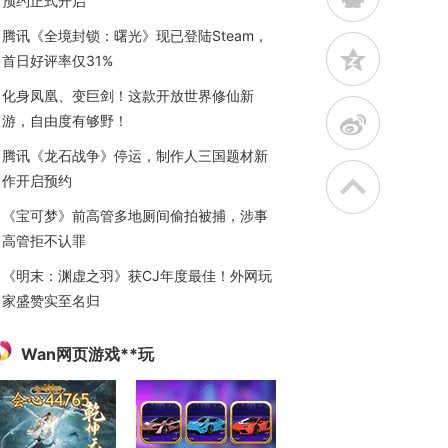
预约正式开启
腾讯《全境封锁：曙光》现已登陆Steam，
z
首日好评率仅31%
化身凤凰、变巨剑！这款开放世界修仙新
t
游，自由度有够野！
腾讯《龙石战争》停运，制作人三国题材新
作开启预约
《宝可梦》前高管多地厕间偷拍被捕，涉事
高管拒不认罪
《明末：渊虚之羽》获CJ年度最佳！外网玩
家盛赞实至名归
Wan网页游戏**玩