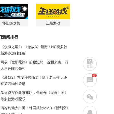
怀旧游戏榜
正经游戏
门新闻排行
《永恒之塔2》《激战3》领衔！NC携多款
新游参加科隆展
网易《诡影藏锋》前瞻汇总：首测来袭，四
反馈
大角色阵容亮相
0
《激战3》首发种族揭晓！除了老三样，还
有第四物种登场
暴雪资深作曲家离职，曾创作《魔兽世界》
w
等多款游戏配乐
清冷剑仙大白腿！韩国武侠MMO《新剑皇》
q