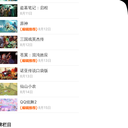
盗墓笔记：启程
8月11日
原神
8月12日
三国戏英杰传
8月12日
苍翼：混沌效应
8月13日
诺亚传说口袋版
8月13日
仙山小农
8月14日
QQ炫舞2
8月15日
牌栏目