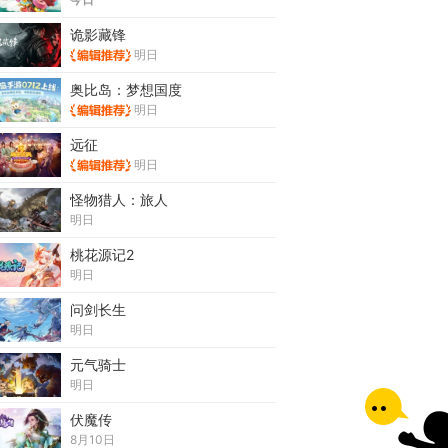
诡影藏锋
明日
奥比岛：梦想国度
明日
远征
明日
怪物猎人：旅人
明日
桃花源记2
明日
问剑长生
明日
元气骑士
明日
伏魔传
8月10日