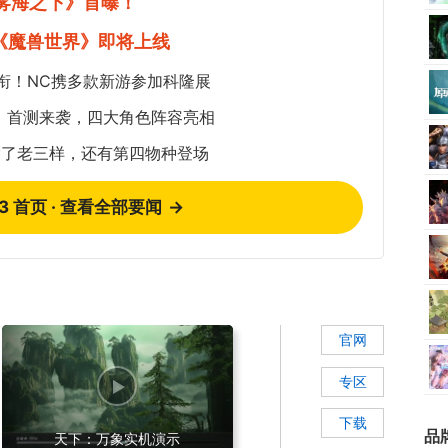
《雾海之下》首曝！
《魔兽世界》即将上线
衔！NC携多款新游参加科隆展
：首测来袭，四大角色阵容亮相
除了老三样，还有第四物种登场
73 首页 · 查看全部要闻
→
官网
专区
下载
品
天下：万象实机演示