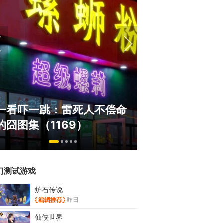
盘点8月扎堆上线的影游：
绅士日报：国服
玩家想扔核弹，结果只能谈
服依旧活得滋润
恋爱？
太诱人
门测试游戏
炉石传说
昨日
仙侠世界