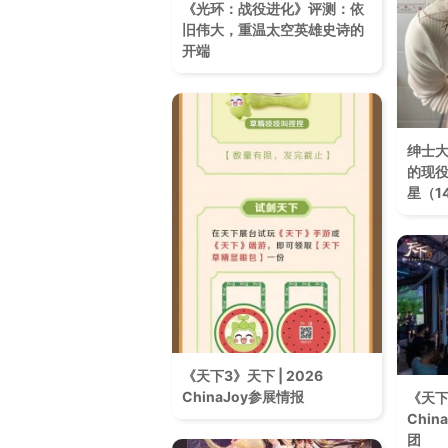
《光环：战役进化》评测：依
旧伟大，重温太空英雄史诗的
开端
绅士
的现役
星（1
《天下3》天下 | 2026
ChinaJoy参展情报
《天下
Chin
团