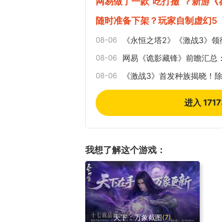
网易做了一款“吃打撤”？新游
随时准备下架？玩家自制虚幻5
08-06
《永恒之塔2》《激战3》领
08-06
网易《诡影藏锋》前瞻汇总
08-06
《激战3》首发种族揭晓！
进入 171
我想了解这个游戏：
天下：万象截图
(7)