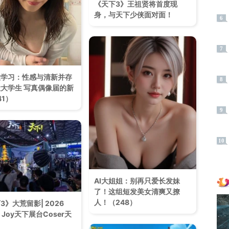
《天下3》王祖贤将首度现
身，与天下少侠面对面！
6
7
大学习：性感与清新并存
8
大学生 写真偶像届的新
41）
9
10
AI大姐姐：别再只爱长发妹
了！这组短发美女清爽又撩
人！（248）
3》大荒留影| 2026
a Joy天下展台Coser天