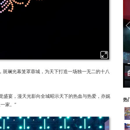
U开始，为
一看吓一跳：雷死人不偿命
空，斑斓光幕笼罩蓉城，为天下打造一场独一无二的十八
了"躲不掉
的囧图集（1169）
觉盛宴，漫天光影向全城昭示天下的热血与热爱，亦娓
热
一家。”