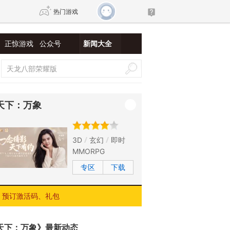
热门游戏
正惊游戏
公众号
新闻大全
DNF
传奇4
剑网3旗舰版
新天龙八部
天下：万象
自由
诛仙世界
仙剑世界
3D
玄幻
即时
MMORPG
专区
下载
预订激活码、礼包
天下：万象》最新动态