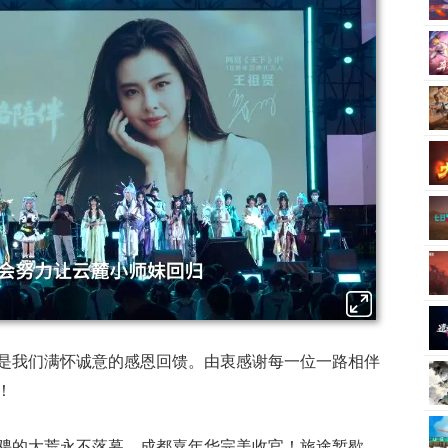
是我们满怀诚意的感恩回馈。由衷感谢每一位一路相伴
！
骋的大荒永不落幕。成都嘉年华完美收官！旅途暂歇，