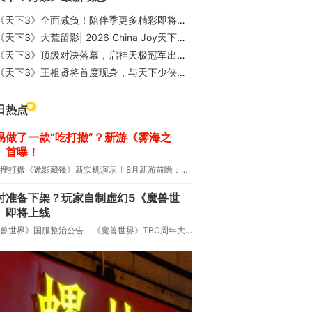
《天下3》全面减负！陪伴季更多精彩即将来袭，绝美外观抢先看
《天下3》大荒留影| 2026 China Joy天下展台Coser天团
天下3》顶级对决落幕，启神天极冠军出炉！恭喜共工阵营夺冠，山崖书院势力荣获贡献第一势力
《天下3》王祖贤将首度现身，与天下少侠面对面！
日热点
易做了一款“吃打撤”？新游《雾海之
》首曝！
搜打撤《诡影藏锋》新实机演示
8月新游前瞻：《诡秘之主》领衔
时准备下架？玩家自制虚幻5《魔兽世
》即将上线
兽世界》国服整治公告
《魔兽世界》TBC周年大更：双经典团本回归！