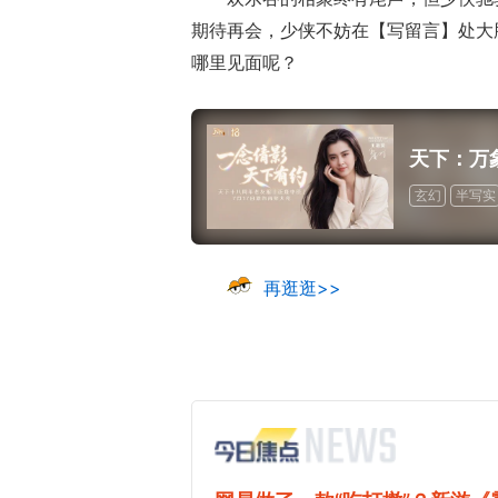
期待再会，少侠不妨在【写留言】处大
哪里见面呢？
天下：万
玄幻
半写实
再逛逛>>