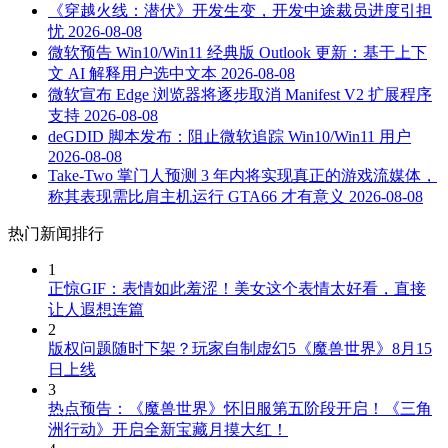
《穿越火线：潜伏》开发生变，开发中途裁员进度引担
忧
2026-08-08
微软预告 Win10/Win11 经典版 Outlook 更新：基于上下
文 AI 解释用户选中文本
2026-08-08
微软宣布 Edge 浏览器将逐步取消 Manifest V2 扩展程序
支持
2026-08-08
deGDID 脚本发布：阻止微软追踪 Win10/Win11 用户
2026-08-08
Take-Two 掌门人预测 3 年内将实现真正的游戏流媒体，
称其表现需比肩主机运行 GTA66 才有意义
2026-08-08
热门新闻排行
1
正惊GIF：表情如此羞涩！美女这个表情太好看，直接
让人遐想连篇
2
版权问题随时下架？玩家自制虚幻5《魔兽世界》8月15
日上线
3
热点预告：《魔兽世界》怀旧服第五阶段开启！《三角
洲行动》开启全新宝藏月摸大红！