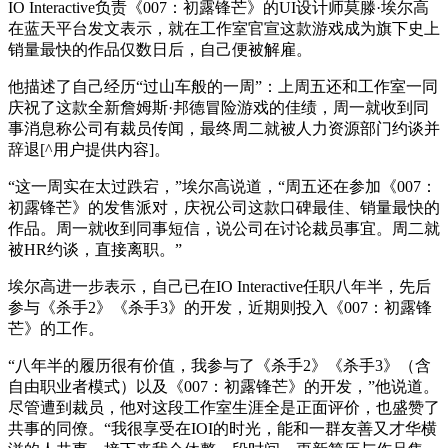
IO Interactive负责《007：初露锋芒》的UI设计师莫滕·埃尔高
在蓝天平台发文表示，就在工作室官宣这款游戏成为旗下史上
销量最快的作品仅数日后，自己便被解雇。
他描述了自己经历“过山车般的一周”：上周五还和工作室一同
庆祝了这款全新詹姆斯·邦德冒险游戏的佳绩，周一就收到同
事消息称公司有裁员传闻，最终周二就被人力资源部门约谈并
辞退[^用户提供内容]。
“这一周实在太过跌宕，”埃尔高说道，“周五还在参加《007：
初露锋芒》的发售派对，庆祝公司这款口碑最佳、销量最快的
作品。周一就收到同事短信，说公司在讨论裁员事宜。周二就
被HR约谈，直接离职。”
埃尔高进一步表示，自己已在IO Interactive任职八年半，先后
参与《杀手2》《杀手3》的开发，近期则投入《007：初露锋
芒》的工作。
“八年半的履历很有价值，我参与了《杀手2》《杀手3》（含
自由职业者模式）以及《007：初露锋芒》的开发，”他说道。
尽管遭到裁员，他对这段工作室生涯全是正面评价，也盛赞了
共事的同僚。“我很享受在IOI的时光，能和一群友善又才华横