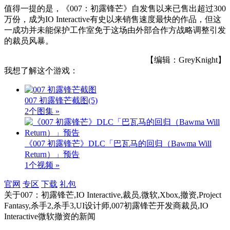
值得一提的是，《007：初露锋芒》自发售以来已售出超过300
万份，成为IO Interactive有史以来销售速度最快的作品，但这
一成功并未能保护工作室免于这场由外部合作方战略调整引发
的裁员风暴。
【编辑：GreyKnight】
我想了解这个游戏：
007 初露锋芒截图
(5)
2个图集 »
《007 初露锋芒》DLC「巴瓦马的回归（Bawma Will
Return）」预告
1个视频 »
官网
专区
下载
礼包
关于
007：初露锋芒,IO Interactive,裁员,微软,Xbox,撤资,Project
Fantasy,杀手2,杀手3,UI设计师,007初露锋芒开发商裁员,IO
Interactive微软撤资
的新闻