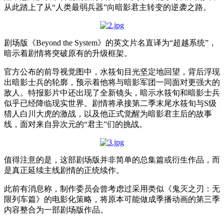
从此踏上了从“人类最弱兵器”向暗影君主转变的逆袭之路。
剧场版《Beyond the System》的英文片名直译为“超越系统”，
暗示着剧情将突破原有的升级框架。
官方公布的前导视觉图中，水筱旬目光坚定地回望，背后浮现
出暗影士兵的轮廓，预示着他将与暗影军团一同面对更强大的
敌人。特报影片中还出现了全新镜头，暗示水筱旬和暗影士兵
似乎已经降临现实世界。剧情将承接第二季末尾水筱旬与S级
猎人白川大虎的激战，以及他正式觉醒为暗影君主后的故事
线，面对来自异次元的“君主”们的挑战。
值得注意的是，这部剧场版并非简单的总集篇或衍生作品，而
是真正延续主线剧情的正统续作。
此前有消息称，制作委员会曾考虑过采用类似《鬼灭之刃：无
限列车篇》的电影化策略，将原本可能做成季播动画的第三季
内容整合为一部剧场版作品。