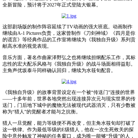
全新冒险，预计将于2027年正式登陆大银幕。
这部剧场版的制作阵容延续了TV动画的强大班底。动画制作
继续由A-1 Pictures负责，这家曾制作《刀剑神域》《四月是你
的谎言》等经典作品的工作室将继续为《我独自升级》系列贡
献高水准的视觉表现。
音乐方面，著名作曲家泽野弘之也将继续担纲配乐工作，其标
志性的宏大配乐风格与《我独自升级》的战斗场面相得益彰。
主角声优坂泰斗同样确认回归，继续为水筱旬配音。
《我独自升级》的故事背景设定在一个被“传送门”连接的世界
——十多年前，世界各地突然出现连接异次元与现实世界的传
送门，门后地下城中的魔物无法被现代武器消灭，只有少数被
称为“猎人”的觉醒者才能与之抗衡。
猎人一旦觉醒，能力等级便不再改变，但主角水筱旬却打破了
这一铁律。作为最低等级的E级猎人，他在一次生死攸关的探
险中意外触发了神秘的任务窗口，成为唯一能够“升级”的人，