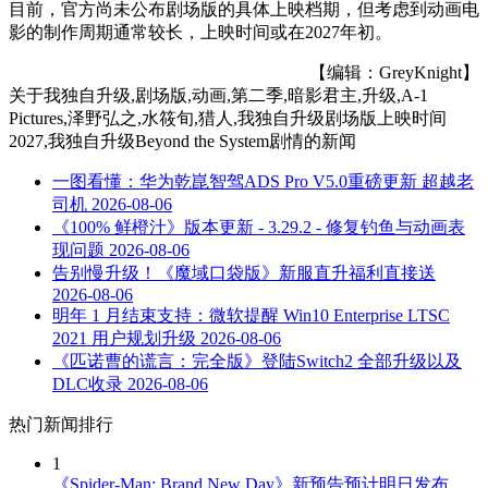
目前，官方尚未公布剧场版的具体上映档期，但考虑到动画电
影的制作周期通常较长，上映时间或在2027年初。
【编辑：GreyKnight】
关于
我独自升级,剧场版,动画,第二季,暗影君主,升级,A-1
Pictures,泽野弘之,水筱旬,猎人,我独自升级剧场版上映时间
2027,我独自升级Beyond the System剧情
的新闻
一图看懂：华为乾崑智驾ADS Pro V5.0重磅更新 超越老
司机
2026-08-06
《100% 鲜橙汁》版本更新 - 3.29.2 - 修复钓鱼与动画表
现问题
2026-08-06
告别慢升级！《魔域口袋版》新服直升福利直接送
2026-08-06
明年 1 月结束支持：微软提醒 Win10 Enterprise LTSC
2021 用户规划升级
2026-08-06
《匹诺曹的谎言：完全版》登陆Switch2 全部升级以及
DLC收录
2026-08-06
热门新闻排行
1
《Spider-Man: Brand New Day》新预告预计明日发布，