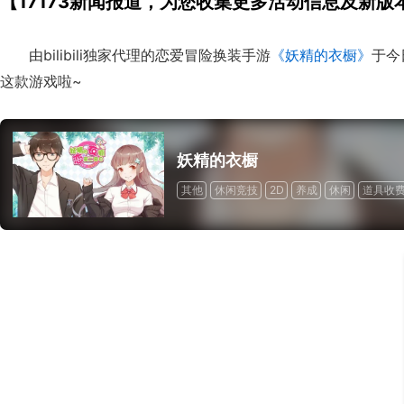
【17173新闻报道，为您收集更多活动信息及新版
由bilibili独家代理的恋爱冒险换装手游
《妖精的衣橱》
于今
这款游戏啦~
妖精的衣橱
其他
休闲竞技
2D
养成
休闲
道具收