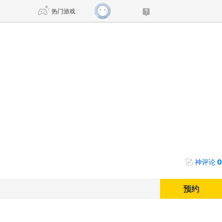
热门游戏
DNF
传奇4
剑网3旗舰版
新天龙八部
自由
诛仙世界
新仙侠5
神评论
0
预约