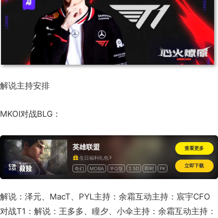
解说主持安排
MKOI对战BLG：
英雄联盟
查看更多
生日福利礼包
立即下载
奇幻
MOBA
半Q版
2.5D
即时
PK
动作
开房间
竞技
道具收费
海外
怀旧
解说：泽元、MacT、PYL主持：余霜互动主持：宸宇CFO
对战T1：解说：王多多、瞳夕、小伞主持：余霜互动主持：