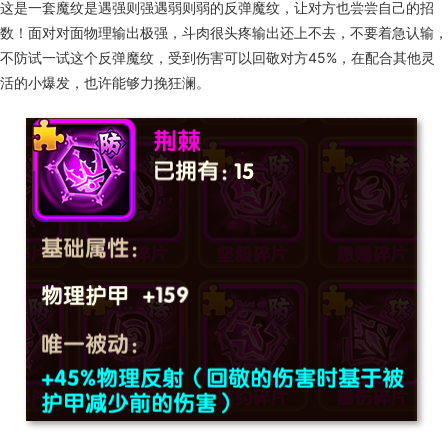
这是一套魔纹是遇强则强遇弱则弱的反弹魔纹，让对方也尝尝自己的招
数！面对对面物理输出极强，斗肉很头疼输出还上不去，不要着急认输，
不防试一试这个反弹魔纹，受到伤害可以回敬对方45%，在配合其他灵
活的小爆发，也许能够力挽狂澜。