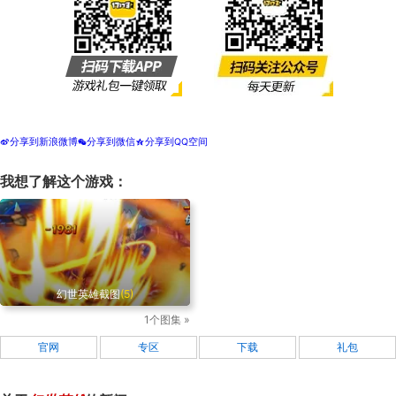
分享到新浪微博
分享到微信
分享到QQ空间
t
w
z
我想了解这个游戏：
幻世英雄截图
(5)
1个图集 »
官网
专区
下载
礼包