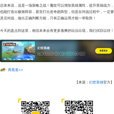
总体来说，这是一场策略之战！魔纹可以增加英雄属性，提升英雄战力，
也能打造出极致阵容，甚至打出造奇葩阵型，但是在对战过程中，一定要
灵活对战，做出正确判断方能，只有正确运用才能一举取胜！
今天的盘点到这里，相信未来会有更多激爽的玩法出现，我们拭目以待！
幻世英雄
查看更多
魔幻
角色扮演
2D
卡牌
RPG
策略
动作
道具收费
再逛逛>>
【来源：
幻世英雄
官方】