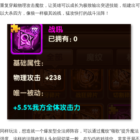
重复穿戴物理攻击魔纹，让英雄可以成长为极致输出突进技能，组建出可
以大杀四方，像狼一样极其凶残，猛攻快打的战斗法阵！
同样玩法，想造就一个爆发型全法师阵容，可以通过魔纹“颂歌”提升魔法
强度。这样的法阵收割人头如同切菜一般，在5V5的对战中，常常开局不