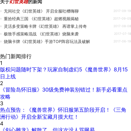
关于
幻世英雄
的新闻
无间社交《幻世英雄》 开启全服吐槽嗨聊
2017-09-19
重拾经典三国 《幻世英雄》超燃视频揭秘
2017-09-05
灵活多变策略卡牌《幻世英雄》 再谱掌上传奇
2017-08-08
极致手感策略混战 《幻世英雄》烧脑来袭
2017-07-18
烧脑卡牌《幻世英雄》手游TOP阵容玩法及破解
2017-06-19
热门新闻排行
1
版权问题随时下架？玩家自制虚幻5《魔兽世界》8月15
日上线
2
《冒险岛怀旧服》30级免费神装别错过！新手必看重点
攻略
3
热点预告：《魔兽世界》怀旧服第五阶段开启！《三角
洲行动》开启全新宝藏月摸大红！
4
《剑心雕龙》解散了，但这次没人骂网易