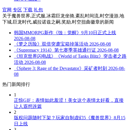
官网
专区
下载
礼包
关于
魔兽世界,正式服,冰霜巨龙坐骑,紊乱时间流,时空漫游,地
下城,巨龙时代,威拉诺兹之嗣,奖励,时空扭曲徽章
的新闻
韩国MMORPG新作《蚀：觉醒》9月10日正式上线
2026-08-08
《梦之历险》双倍突袭宝箱掉落活动
2026-08-08
《Supremacy 1914》第七赛季英雄通行证
2026-08-08
《坦克世界闪电战》《World of Tanks Blitz》突击者之路
活动
2026-08-08
《Sphere 3: Rage of the Devastator》采矿者时刻
2026-08-
08
热门新闻排行
1
正惊GIF：表情如此羞涩！美女这个表情太好看，直接
让人遐想连篇
2
版权问题随时下架？玩家自制虚幻5《魔兽世界》8月15
日上线
3