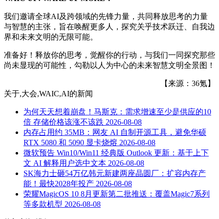
我们邀请全球AI及跨领域的先锋力量，共同释放思考的力量
与智慧的主张，旨在唤醒更多人，探究关乎技术跃迁、自我边
界和未来文明的无限可能。
准备好！释放你的思考，觉醒你的行动，与我们一同探究那些
尚未显现的可能性，勾勒以人为中心的未来智慧文明全景图！
【来源：36氪】
关于
,大会,WAIC,AI
的新闻
为何天天想着崩盘！马斯克：需求增速至少是供应的10
倍 存储价格该涨不该跌
2026-08-08
内存占用约 35MB：网友 AI 自制开源工具，避免华硕
RTX 5080 和 5090 显卡烧熔
2026-08-08
微软预告 Win10/Win11 经典版 Outlook 更新：基于上下
文 AI 解释用户选中文本
2026-08-08
SK海力士砸54万亿韩元新建两座晶圆厂：扩容内存产
能！最快2028年投产
2026-08-08
荣耀MagicOS 10 8月更新第二批推送：覆盖Magic7系列
等多款机型
2026-08-08