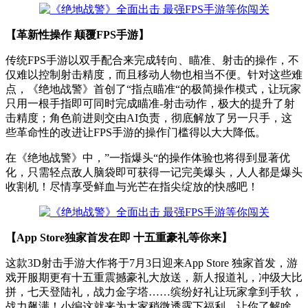
【革新性操作 颠覆FPS手游】
传统FPS手游以双手配合来完成转向、瞄准、射击的操作，不
仅难以控制射击精度，而且移动人物也相当不便。针对这些难
点，《绝地战警》首创了“指点瞄准“的极简操作模式，让玩家
只用一根手指即可同时完成瞄准-射击动作，极大的提升了射
击精度；角色前进则交由AI负责，彻底解放了另一只手，这
些革命性的改进让FPS手游的操作门槛得以大大降低。
在《绝地战警》中，”一指爆头“的操作体验也将得到显著优
化，只需轻点敌人脑袋即可获得一记完美爆头，人人都是爆头
收割机！尽情享受鲜血与光芒在指尖绽放的快感吧！
【App Store独家首发在即 十五重豪礼等你来】
这款3D射击手游大作将于7月3日迎来App Store 独家首发，游
戏开服期更有十五重震撼豪礼大放送，新人报道礼，冲级大比
拼，七天登陆礼，战力金字塔……缤纷好礼让玩家拿到手软，
战力飙满！小编这就来为大家稍微透露下福利，让你了解啥