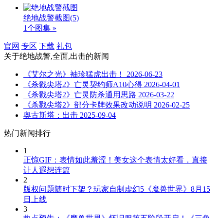
绝地战警截图
(5)
1个图集 »
官网
专区
下载
礼包
关于
绝地战警,全面,出击
的新闻
《艾尔之光》袖珍猛虎出击！
2026-06-23
《杀戮尖塔2》亡灵契约师A10心得
2026-04-01
《杀戮尖塔2》亡灵防杀通用思路
2026-03-22
《杀戮尖塔2》部分卡牌效果改动说明
2026-02-25
奥古斯塔：出击
2025-09-04
热门新闻排行
1
正惊GIF：表情如此羞涩！美女这个表情太好看，直接
让人遐想连篇
2
版权问题随时下架？玩家自制虚幻5《魔兽世界》8月15
日上线
3