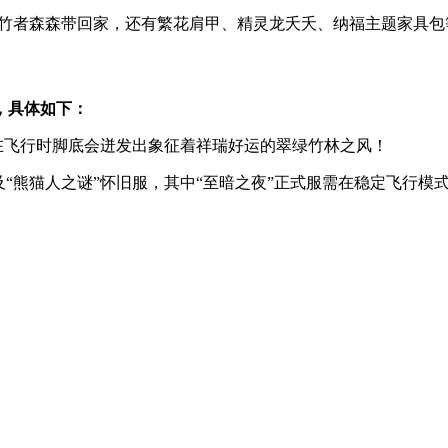
栖竹者森森带回家，还有繁花肩甲、精灵龙夭夭、纳福主题家具包
，具体如下：
”在飞行时脚底会迸发出象征着祥瑞好运的翠绿竹林之风！
及“熊猫人之谜”怀旧服，其中“至暗之夜”正式服需在稳定飞行