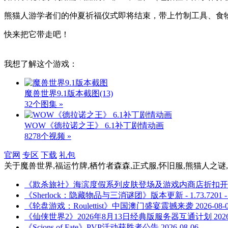
熊猫人游学者们的仲夏祈福仪式即将结束，带上竹制工具、食
快来把它带走吧！
我想了解这个游戏：
魔兽世界9.1版本截图
(13)
32个图集 »
WOW《德拉诺之王》 6.1补丁剧情动画
8278个视频 »
官网
专区
下载
礼包
关于
魔兽世界,福运竹牌,栖竹者森森,正式服,怀旧服,熊猫人之谜,
《欺杀旅社》海滨度假系列皮肤登场及游戏内商店折扣开
《Sherlock：隐藏物品与三消谜团》版本更新 - 1.73.72
《轮盘游戏：Roulettist》中国澳门盛宴震撼来袭
2026-08-
《仙侠世界2》2026年8月13日经典版服务器互通计划
202
《Scions of Fate》PVP活动获胜者公告
2026-08-06