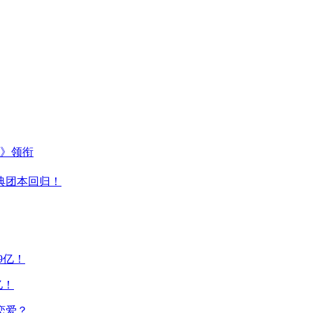
主》领衔
典团本回归！
亿！