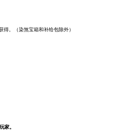
步获得。（染煞宝箱和补给包除外）
玩家。