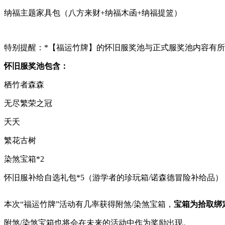
纳福主题家具包（八方来财+纳福木函+纳福提篮）
特别提醒：*【福运竹牌】的怀旧服奖池与正式服奖池内容有所
怀旧服奖池包含：
栖竹者森森
无尽繁荣之冠
夭夭
繁花古树
染煞宝箱*2
怀旧服补给自选礼包*5（游学者的珍玩箱/诺森德冒险补给品）
本次“福运竹牌”活动有几率获得附煞/染煞宝箱，
宝
箱为拾取绑
附煞/染煞宝箱也将会在未来的活动中作为奖励出现。