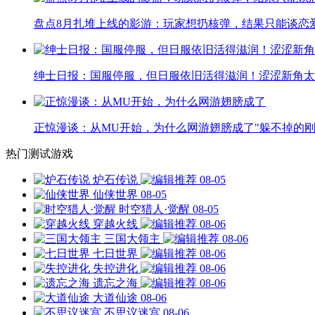
盘点8月扎堆上线的影游：玩家想扔核弹，结果只能谈恋
绅士日报：国服停服，但日服依旧活得滋润！涩涩新角太
正惊漫谈：从MU开始，为什么网游翅膀成了"躲不掉的刚
热门测试游戏
炉石传说
08-05
仙侠世界
08-05
时空猎人·觉醒
08-05
穿越火线
08-06
三国大领主
08-06
七日世界
08-06
失控进化
08-06
遗忘之海
08-06
大道仙途
08-06
不思议迷宫
08-06