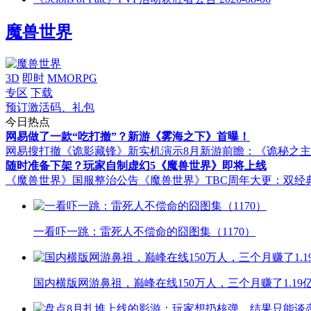
魔兽世界
3D
即时
MMORPG
专区
下载
预订激活码、礼包
今日热点
网易做了一款“吃打撤”？新游《雾海之下》首曝！
网易搜打撤《诡影藏锋》新实机演示
8月新游前瞻：《诡秘之
随时准备下架？玩家自制虚幻5《魔兽世界》即将上线
《魔兽世界》国服整治公告
《魔兽世界》TBC周年大更：双经
一看吓一跳：雷死人不偿命的囧图集（1170）
国内横版网游鼻祖，巅峰在线150万人，三个月赚了1.19