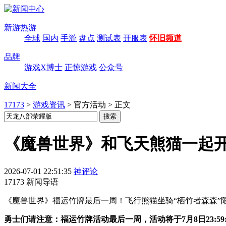
新游热游
全球
国内
手游
盘点
测试表
开服表
怀旧频道
品牌
游戏X博士
正惊游戏
公众号
新闻大全
17173
>
游戏资讯
>
官方活动
>
正文
《魔兽世界》和飞天熊猫一起
2026-07-01 22:51:35
神评论
17173 新闻导语
《魔兽世界》福运竹牌最后一周！飞行熊猫坐骑“栖竹者森森”
勇士们请注意：福运竹牌活动最后一周，活动将于7月8日23:59