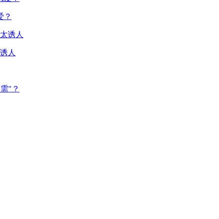
爱？
诱人
需"？