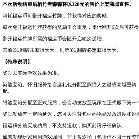
本次活动结束后栖竹者森森将以328元的售价上架商城直售。
消耗福运币可翻开福运竹牌，并获得对应的奖励。
每次翻开福运竹牌获得的奖励不会重复，累计翻开6次后可获
翻开福运竹牌所需的福运币会随开启轮次递增。
若前2次翻牌未获得夭夭，则第3次翻牌必定获得夭夭。
【特殊说明】
奖励以实际游戏效果为准。
染煞宝箱、怀旧服补给自选礼包分配至熊猫人之谜或泰坦重铸
配。
附煞宝箱分配至正式服后，会自动发放至玩家在正式服下第一
奖励发放有一定的延迟，您可关注背包中的物品发放进度和说
福运积分购买成功后，不支持退款，购买前请仔细确认。
如若发现玩家利用游戏漏洞、非正常途径（包括但不限于作弊