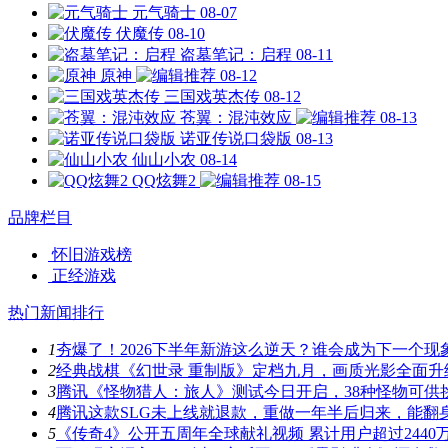
元气骑士
08-07
伏魔传
08-10
盗墓笔记：启程
08-11
原神
08-12
三国戏英杰传
08-12
苍翼：混沌效应
08-13
诺亚传说口袋版
08-13
仙山小农
08-14
QQ炫舞2
08-15
品牌栏目
怀旧游戏榜
正经游戏
热门新闻排行
1
夯爆了！2026下半年新游这么逆天？谁会成为下一个现
2
经典战棋《幻世录 重制版》定档九月，画质光影全面升
3
腾讯《怪物猎人：旅人》测试今日开启，38种怪物可供
4
腾讯这款SLG未上线就退款，重做一年半后归来，能翻
5
《传奇4》公开五周年全球献礼视频 累计用户超过2440