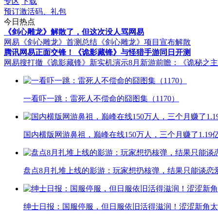
专区
下载
预订激活码、礼包
今日热点
《剑心雕龙》解散了，但这次没人骂网易
网易《剑心雕龙》首测总结
《剑心雕龙》项目宣布解散
腾讯网易正面交锋！《诡影藏锋》与怪猎手游同日开测
网易搜打撤《诡影藏锋》新实机演示
8月新游前瞻：《诡秘之
一看吓一跳：雷死人不偿命的囧图集（1170）
国内横版网游鼻祖，巅峰在线150万人，三个月赚了1.19
盘点8月扎堆上线的影游：玩家想扔核弹，结果只能谈恋
绅士日报：国服停服，但日服依旧活得滋润！涩涩新角太