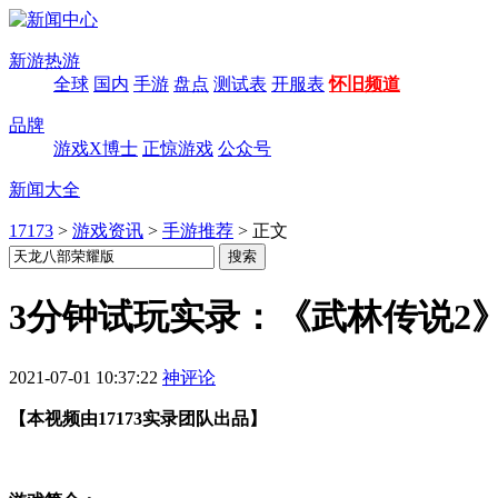
新游热游
全球
国内
手游
盘点
测试表
开服表
怀旧频道
品牌
游戏X博士
正惊游戏
公众号
新闻大全
17173
>
游戏资讯
>
手游推荐
>
正文
3分钟试玩实录：《武林传说2》
2021-07-01 10:37:22
神评论
【本视频由17173实录团队出品】