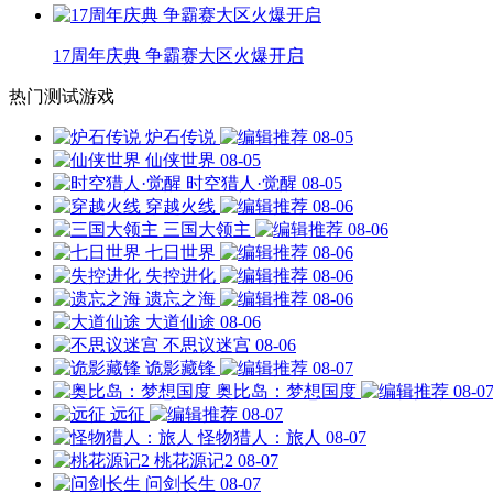
17周年庆典 争霸赛大区火爆开启
热门测试游戏
炉石传说
08-05
仙侠世界
08-05
时空猎人·觉醒
08-05
穿越火线
08-06
三国大领主
08-06
七日世界
08-06
失控进化
08-06
遗忘之海
08-06
大道仙途
08-06
不思议迷宫
08-06
诡影藏锋
08-07
奥比岛：梦想国度
08-0
远征
08-07
怪物猎人：旅人
08-07
桃花源记2
08-07
问剑长生
08-07