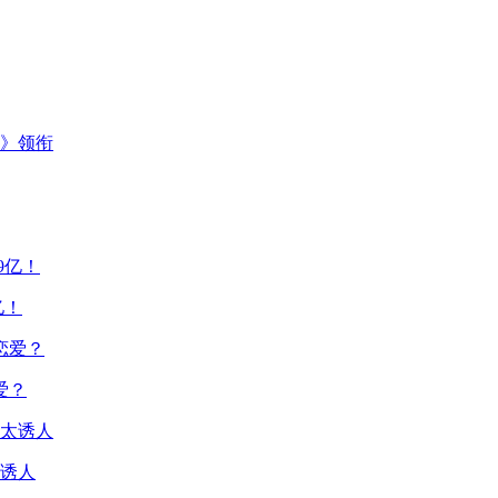
主》领衔
亿！
爱？
诱人