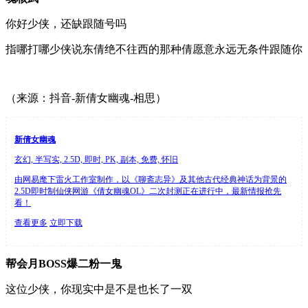
你好少侠，还缺跟随号吗
指哪打哪少侠说东倩绝不往西的那种倩愿意永远无条件跟随你
（来源：抖音-新倩女幽魂-相思）
新倩女幽魂
玄幻, 半写实, 2.5D, 即时, PK, 副本, 免费, 怀旧
由网易麾下雷火工作室制作，以《聊斋志异》及其他古代经典神话为背景的
2.5D即时制仙侠网游《倩女幽魂OL》二次封测正在进行中，最新情报抢先
看！
查看更多
立即下载
帮会月BOSS爆二粉一鬼
这位少侠，你现实中是不是也长了一双