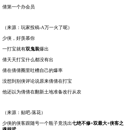
倩第一个办会员
（来源：玩家投稿-A万一火了呢）
少侠，好羡慕你
一打宝就有
双鬼装
爆出
倩天天打宝什么都没有出
倩在倩倩圈里吐槽自己的爆率
没想到别侠评论说原来倩倩在打宝
他还以为倩倩在翻新土地准备改行从农
（来源：贴吧-落花）
少侠的侠客跟随号一个瓶子竟洗出
七绝不修+双最大+侠客之
魂核武