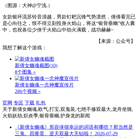
（图源：大神@宁浅.）
女款银环流苏铃音清越，男款钉耙沉锋气势凛然，倩倩看完已
是心向往之，恨不得立刻投身火焰山，将这“银骨垂幽”收入囊
中，也祝各位少侠于火焰山中劫火满载，战功赫赫~
【来源：公众号】
我想了解这个游戏：
新倩女幽魂截图
(10)
8个图集 »
新倩女幽魂一念神魔宣传片
286个视频 »
官网
专区
下载
礼包
关于
新倩女幽魂,欧气,打宝,双鬼装,七绝不修双最大,龙舟坐骑,
火焰妖劫,炽炎季,银骨垂幽,护身龙
的新闻
《新倩女幽魂》形容侠很幸运的词语有哪些？那当然是
三鬼、四黄蛋、逆天双最大无钻啦！
2026-07-29