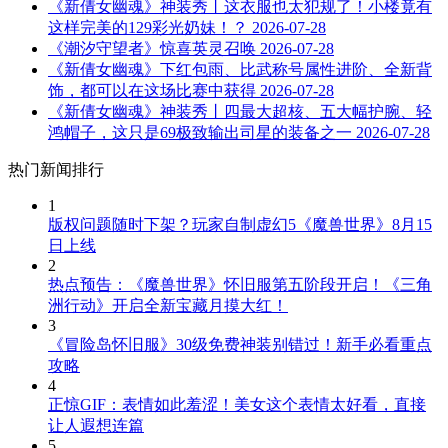
《新倩女幽魂》神装秀丨这衣服也太犯规了！小楼竟有
这样完美的129彩光奶妹！？
2026-07-28
《潮汐守望者》惊喜英灵召唤
2026-07-28
《新倩女幽魂》下红包雨、比武称号属性进阶、全新背
饰，都可以在这场比赛中获得
2026-07-28
《新倩女幽魂》神装秀丨四最大超核、五大幅护腕、轻
鸿帽子，这只是69极致输出司星的装备之一
2026-07-28
热门新闻排行
1
版权问题随时下架？玩家自制虚幻5《魔兽世界》8月15
日上线
2
热点预告：《魔兽世界》怀旧服第五阶段开启！《三角
洲行动》开启全新宝藏月摸大红！
3
《冒险岛怀旧服》30级免费神装别错过！新手必看重点
攻略
4
正惊GIF：表情如此羞涩！美女这个表情太好看，直接
让人遐想连篇
5