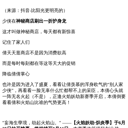
（来源：抖音-比阳光更明亮的）
少侠在
神秘商店刷出一折护身龙
这才叫做神秘商店，每天都有新惊喜
记住了家人们
倩天天逛商店不是因为消费欲高
而是每时每刻都在等这等天大的促销
降临倩倩掌心
也许是因为进入了盛夏，看看让倩羡慕的浑身欧气的“别人家
少侠”，再看看一脸无辜什么忙都帮不上的采臣，本倩心头就
一阵无名火起（不是），正逢火焰妖劫新赛季开启，本倩倒要
看看倩和火焰山比谁的气势更高！
"妄海生孽境，劫起火焰山。" ——
【火焰妖劫·炽炎季】
于6月