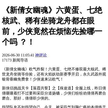
《新倩女幽魂》六黄蛋、七绝
核武、稀有坐骑龙舟都在眼
前，少侠竟然在烦恼先捡哪一
个吗 ？！
2026-06-30 11:05:41
神评论
17173 新闻导语
《新倩女幽魂》欧气炸裂！六黄蛋、七绝不修双最大核武、稀
世龙舟坐骑等你捡，还有火焰妖劫新赛季开启，永久武器外观
银骨垂幽免费拿！少侠速来沾欧气！
新侠侣挑战关卡【落霞共誓】之【殊途道】全服上线，昨日倩
倩嚷嚷着打不过要和采臣分道扬镳，少侠们纷纷劝倩倩再磨合
磨合。那好，倩倩听少侠的。
指望队友不如指望自己，今天，被采臣气到脑仁疼的本倩终于