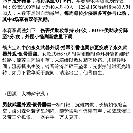
25日拉开帷幕，将持续至9月16日。
本赛季依等级段划分战
局：69/89/109等级段为40人对40人，129及150等级段为80人对
80人，人数不足时自动减半。
每周每位少侠最多可参与12场，
其中4场享有双倍奖励。
本赛季调整如下：
伤害类助攻维持5分/次，BUFF类助攻分降
至2分/次，外围小怪刷新数量下调
。
劫火宝刹中的
永久武器外观·摇翠引香也同步更换成了永久武
器外观·银骨垂幽
。女款武器外观·银骨垂幽银色环身錾刻细密
纹路，流苏自环沿垂落，末端缀以数枚精巧铃铛。步履轻移
间，流苏摇曳生姿，铃音泠泠若碎玉坠泉，光影掠过时流光暗
转，如月下霜华凝于腕间，清逸出尘，仙骨自生。
（图源：大神@宁浅.）
男款武器外观·银骨垂幽
一柄钉耙，沉雄内敛，长柄如银蛟盘
空，齿刃森然若寒星列阵。随势摆动时铿锵有声，如战鼓催征
又带三分孤傲。一器在手，万夫莫开。