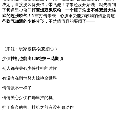
决定，直接洗装备变强，带飞他！结果还没开始洗，就先看到
了频道里少侠们
打宝爆双鬼双粉
、
一个瓶子洗出不修双最大核
武
的超强欧气
！N重打击来袭，心脏承受能力较弱的倩急需这
些
欧气加满的少侠
带飞，不然倩倩真的要闹了——
（来源：玩家投稿-勿忘初心 ）
少侠
挂机也能出120绝技三花聚顶
别人都在关心少侠挂机的时候
有没有在悄悄努力惊艳全世界
倩倩就不一样了
倩倩关心少侠在哪里挂的机、
挂了多久的机、挂机之前有没有做动作