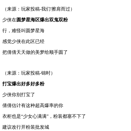
（来源：玩家投稿-我们'擦肩而过）
少侠在
圆梦星海区爆出双鬼双粉
行，难怪叫圆梦星海
感觉少侠在此区已经
把倩倩天天做的美梦给顺手圆了
（来源：玩家投稿-锦时）
打宝爆出好多好多粉
少侠你别打宝了
倩倩估计有这种超高爆率的你
衣柜也是“少女心满满”，粉装都塞不下了
建议改行开粉装批发城