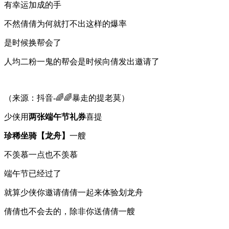
有幸运加成的手
不然倩倩为何就打不出这样的爆率
是时候换帮会了
人均二粉一鬼的帮会是时候向倩发出邀请了
（来源：抖音-🌈🌈暴走的提老莫）
少侠用
两张端午节礼券
喜提
珍稀坐骑【龙舟】
一艘
不羡慕一点也不羡慕
端午节已经过了
就算少侠你邀请倩倩一起来体验划龙舟
倩倩也不会去的，除非你送倩倩一艘