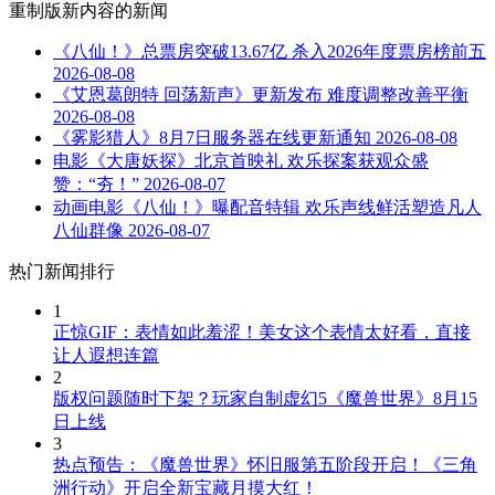
重制版新内容
的新闻
《八仙！》总票房突破13.67亿 杀入2026年度票房榜前五
2026-08-08
《艾恩葛朗特 回荡新声》更新发布 难度调整改善平衡
2026-08-08
《雾影猎人》8月7日服务器在线更新通知
2026-08-08
电影《大唐妖探》北京首映礼 欢乐探案获观众盛
赞：“夯！”
2026-08-07
动画电影《八仙！》曝配音特辑 欢乐声线鲜活塑造凡人
八仙群像
2026-08-07
热门新闻排行
1
正惊GIF：表情如此羞涩！美女这个表情太好看，直接
让人遐想连篇
2
版权问题随时下架？玩家自制虚幻5《魔兽世界》8月15
日上线
3
热点预告：《魔兽世界》怀旧服第五阶段开启！《三角
洲行动》开启全新宝藏月摸大红！