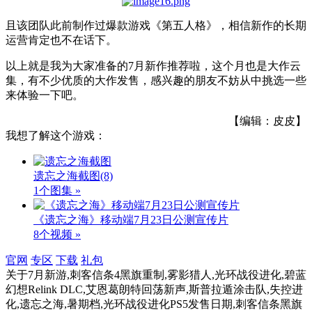
且该团队此前制作过爆款游戏《第五人格》，相信新作的长期
运营肯定也不在话下。
以上就是我为大家准备的7月新作推荐啦，这个月也是大作云
集，有不少优质的大作发售，感兴趣的朋友不妨从中挑选一些
来体验一下吧。
【编辑：皮皮】
我想了解这个游戏：
遗忘之海截图
(8)
1个图集 »
《遗忘之海》移动端7月23日公测宣传片
8个视频 »
官网
专区
下载
礼包
关于
7月新游,刺客信条4黑旗重制,雾影猎人,光环战役进化,碧蓝
幻想Relink DLC,艾恩葛朗特回荡新声,斯普拉遁涂击队,失控进
化,遗忘之海,暑期档,光环战役进化PS5发售日期,刺客信条黑旗