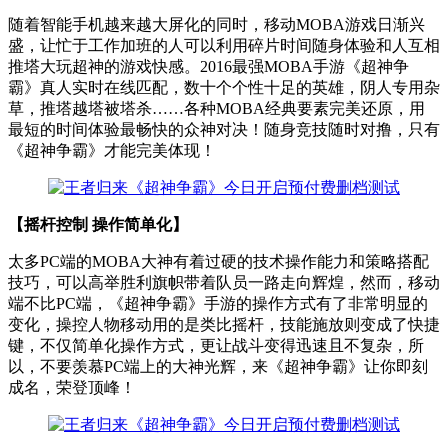
随着智能手机越来越大屏化的同时，移动MOBA游戏日渐兴
盛，让忙于工作加班的人可以利用碎片时间随身体验和人互相
推塔大玩超神的游戏快感。2016最强MOBA手游《超神争
霸》真人实时在线匹配，数十个个性十足的英雄，阴人专用杂
草，推塔越塔被塔杀……各种MOBA经典要素完美还原，用
最短的时间体验最畅快的众神对决！随身竞技随时对撸，只有
《超神争霸》才能完美体现！
【摇杆控制 操作简单化】
太多PC端的MOBA大神有着过硬的技术操作能力和策略搭配
技巧，可以高举胜利旗帜带着队员一路走向辉煌，然而，移动
端不比PC端，《超神争霸》手游的操作方式有了非常明显的
变化，操控人物移动用的是类比摇杆，技能施放则变成了快捷
键，不仅简单化操作方式，更让战斗变得迅速且不复杂，所
以，不要羡慕PC端上的大神光辉，来《超神争霸》让你即刻
成名，荣登顶峰！