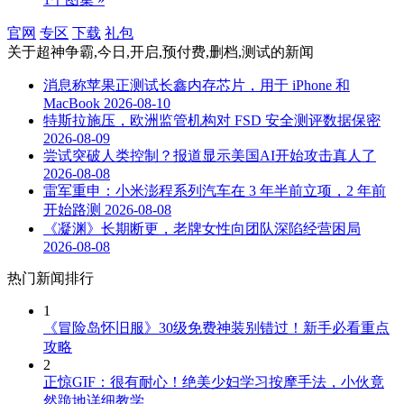
官网
专区
下载
礼包
关于
超神争霸,今日,开启,预付费,删档,测试
的新闻
消息称苹果正测试长鑫内存芯片，用于 iPhone 和
MacBook
2026-08-10
特斯拉施压，欧洲监管机构对 FSD 安全测评数据保密
2026-08-09
尝试突破人类控制？报道显示美国AI开始攻击真人了
2026-08-08
雷军重申：小米澎程系列汽车在 3 年半前立项，2 年前
开始路测
2026-08-08
《凝渊》长期断更，老牌女性向团队深陷经营困局
2026-08-08
热门新闻排行
1
《冒险岛怀旧服》30级免费神装别错过！新手必看重点
攻略
2
正惊GIF：很有耐心！绝美少妇学习按摩手法，小伙竟
然跪地详细教学