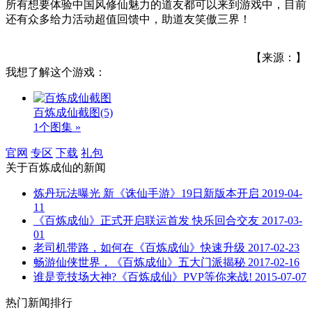
所有想要体验中国风修仙魅力的道友都可以来到游戏中，目前
还有众多给力活动超值回馈中，助道友笑傲三界！
【来源：】
我想了解这个游戏：
百炼成仙截图
(5)
1个图集 »
官网
专区
下载
礼包
关于
百炼成仙
的新闻
炼丹玩法曝光 新《诛仙手游》19日新版本开启
2019-04-
11
《百炼成仙》正式开启联运首发 快乐回合交友
2017-03-
01
老司机带路，如何在《百炼成仙》快速升级
2017-02-23
畅游仙侠世界，《百炼成仙》五大门派揭秘
2017-02-16
谁是竞技场大神?《百炼成仙》PVP等你来战!
2015-07-07
热门新闻排行