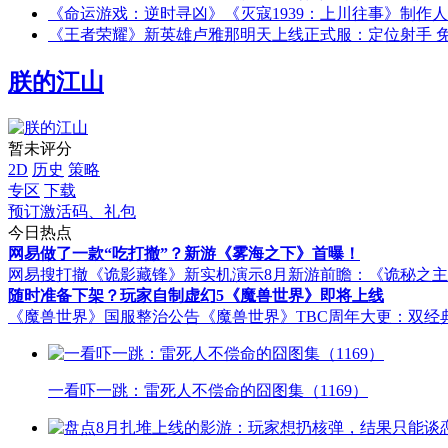
《命运游戏：逆时寻凶》《灭寇1939：上川往事》制作
《王者荣耀》新英雄卢雅那明天上线正式服：定位射手 
朕的江山
暂未评分
2D
历史
策略
专区
下载
预订激活码、礼包
今日热点
网易做了一款“吃打撤”？新游《雾海之下》首曝！
网易搜打撤《诡影藏锋》新实机演示
8月新游前瞻：《诡秘之
随时准备下架？玩家自制虚幻5《魔兽世界》即将上线
《魔兽世界》国服整治公告
《魔兽世界》TBC周年大更：双经
一看吓一跳：雷死人不偿命的囧图集（1169）