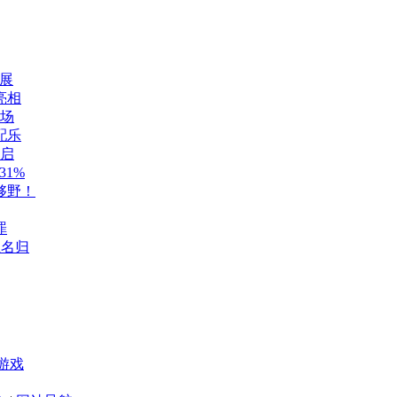
展
亮相
登场
配乐
开启
1%
够野！
罪
至名归
游戏