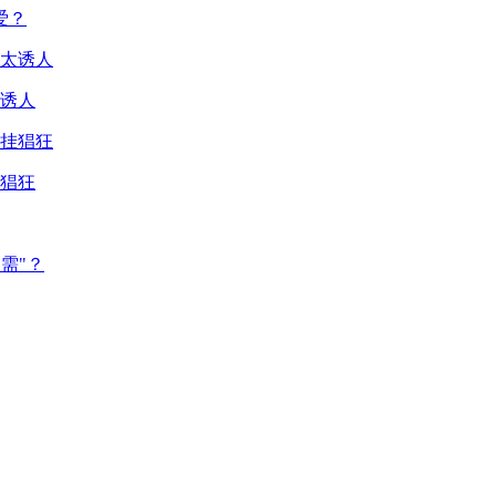
爱？
诱人
猖狂
需"？