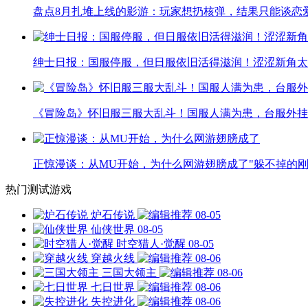
盘点8月扎堆上线的影游：玩家想扔核弹，结果只能谈恋
绅士日报：国服停服，但日服依旧活得滋润！涩涩新角太
《冒险岛》怀旧服三服大乱斗！国服人满为患，台服外挂
正惊漫谈：从MU开始，为什么网游翅膀成了"躲不掉的刚
热门测试游戏
炉石传说
08-05
仙侠世界
08-05
时空猎人·觉醒
08-05
穿越火线
08-06
三国大领主
08-06
七日世界
08-06
失控进化
08-06