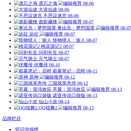
遗忘之海
08-06
大道仙途
08-06
不思议迷宫
08-06
诡影藏锋
08-07
奥比岛：梦想国度
08-0
远征
08-07
怪物猎人：旅人
08-07
桃花源记2
08-07
问剑长生
08-07
元气骑士
08-07
伏魔传
08-10
盗墓笔记：启程
08-11
原神
08-12
三国戏英杰传
08-12
苍翼：混沌效应
08-13
诺亚传说口袋版
08-13
仙山小农
08-14
QQ炫舞2
08-15
品牌栏目
怀旧游戏榜