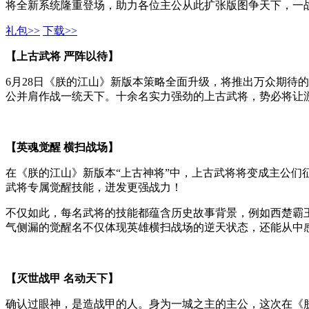
将全新系统隆重登场，助力各位主公从此扩张版图争天下，一
礼包>>
下载>>
【上古武将 严阵以待】
6月28日《朕的江山》新版本策略全面升级，将推出万众期待
公并肩作战一统天下。十余名实力强劲的上古武将，势必将让
【英魂觉醒 横扫战场】
在《朕的江山》新版本“上古神将”中，上古武将将变成主公
武将专属觉醒技能，迸发更强战力！
不仅如此，每名武将的技能都蕴含历史故事背景，例如西楚霸王
气侧漏的觉醒名不仅体现英雄横扫战场的逆天状态，还能从中
【灭世战甲 名动天下】
确认过眼神，是造战甲的人。身为一城之主的主公，这次在《