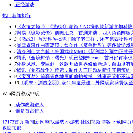
正经游戏
热门新闻排行
1
《永恒之塔2》《激战3》领衔！NC携多款新游参加科隆
2
网易《诡影藏锋》前瞻汇总：首测来袭，四大角色阵容
3
《激战3》首发种族揭晓！除了老三样，还有第四物种
4
暴雪资深作曲家离职，曾创作《魔兽世界》等多款游戏
5
清冷剑仙大白腿！韩国武侠MMO《新剑皇》预约正式
6
腾讯《全境封锁：曙光》现已登陆Steam，首日好评率仅3
7
化身凤凰、变巨剑！这款开放世界修仙新游，自由度有
8
腾讯《龙石战争》停运，制作人三国题材新作开启预约
9
《宝可梦》前高管多地厕间偷拍被捕，涉事高管拒不认
10
《明末：渊虚之羽》获CJ年度最佳！外网玩家盛赞实
Wan网页游戏**玩
动作爽游
进入
谁是首富
进入
17173首页
|
新闻
|
新网游
|
找游戏
|
小游戏
|
社区
|
视频
|
博客
|
下载
|
网页
返回顶部