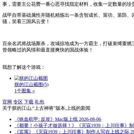
事，需要主公花费一番心思寻找指定材料，收集一定数量的珍
战甲自带基础属性并随机精炼出一条含智成长、策功、策防、
骚，笑看三国风云变！
百余名武将战场厮杀，攻城掠地成为一方霸主，打破束缚重燃
曾领略过的风情和最直接爽快的国战体验！
我想了解这个游戏：
朕的江山截图
(5)
1个图集 »
官网
专区
下载
礼包
关于
朕的江山,“上古神将”版本,上线
的新闻
《铁血机甲: 反攻》Mac版上线
2026-08-06
《都要！小孩子才做选择！》《灭寇1939：上川往事》
《监寓》《灭寇1939：上川往事》制作人写在上线之际
2