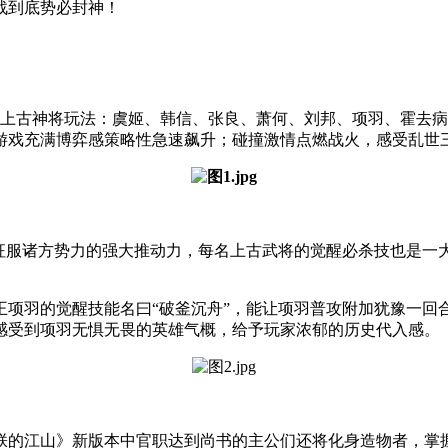
战到底势必封神！
的上古神将玩法：虞姬、韩信、张良、萧何、刘邦、项羽、霍去病
游戏充满博弈感策略性急速飙升；碰撞激情点燃战火，感受乱世
们征服诸方势力的强大推动力，每名上古武将的觉醒必杀技也是一
项羽的觉醒技能名曰“破釜沉舟”，能让项羽普攻附加犹豫一回合
感受到项羽无惧无畏的英雄气概，给予玩家浓郁的历史代入感。
朕的江山》新版本中官职达到尚书的主公们还将化身造物者，掌