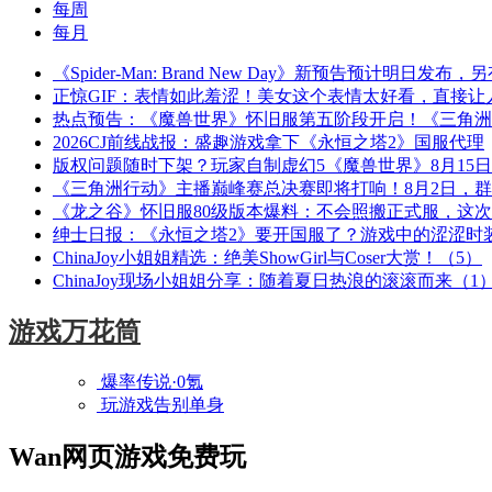
每周
每月
《Spider-Man: Brand New Day》新预告预计明日发
正惊GIF：表情如此羞涩！美女这个表情太好看，直接让
热点预告：《魔兽世界》怀旧服第五阶段开启！《三角洲
2026CJ前线战报：盛趣游戏拿下《永恒之塔2》国服代理
版权问题随时下架？玩家自制虚幻5《魔兽世界》8月15
《三角洲行动》主播巅峰赛总决赛即将打响！8月2日，
《龙之谷》怀旧服80级版本爆料：不会照搬正式服，这
绅士日报：《永恒之塔2》要开国服了？游戏中的涩涩时
ChinaJoy小姐姐精选：绝美ShowGirl与Coser大赏！（5）
ChinaJoy现场小姐姐分享：随着夏日热浪的滚滚而来（1
游戏万花筒
爆率传说·0氪
玩游戏告别单身
Wan网页游戏免费玩