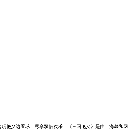
边玩艳义边看球，尽享双倍欢乐！《三国艳义》是由上海慕和网