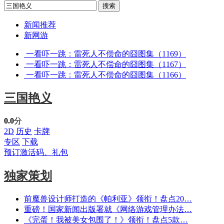
新闻推荐
新网游
一看吓一跳：雷死人不偿命的囧图集（1169）
一看吓一跳：雷死人不偿命的囧图集（1167）
一看吓一跳：雷死人不偿命的囧图集（1166）
三国艳义
0.0
分
2D
历史
卡牌
专区
下载
预订激活码、礼包
独家策划
前魔兽设计师打造的《帕利亚》领衔！盘点20…
重磅！国家新闻出版署就《网络游戏管理办法…
《完蛋！我被美女包围了！》领衔！盘点5款…