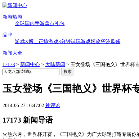
新游热游
全球
国内
手游
盘点
礼包
品牌
游戏X博士
正惊游戏
3分钟试玩
游戏姬攻堡
汐瓜酱
新闻大全
17173
>
新闻中心
>
大陆新闻
>
玉女登场《三国艳义》世界杯
玉女登场《三国艳义》世界杯
2014-06-27 16:47:02
神评论
17173 新闻导语
火热六月，世界杯开赛，《三国艳义》为广大球迷打造专属你