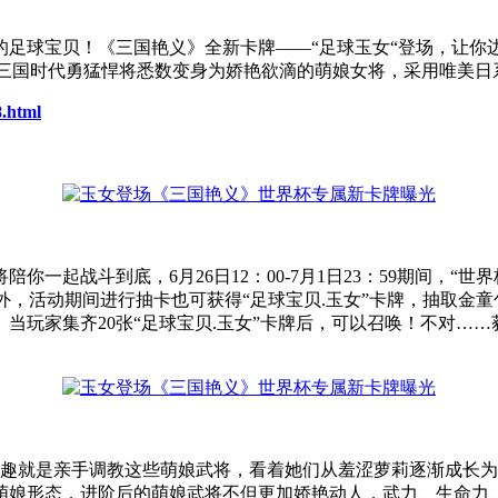
的足球宝贝！《三国艳义》全新卡牌——“足球玉女“登场，让你
游，将三国时代勇猛悍将悉数变身为娇艳欲滴的萌娘女将，采用唯
8.html
一起战斗到底，6月26日12：00-7月1日23：59期间，“
外，活动期间进行抽卡也可获得“足球宝贝.玉女”卡牌，抽取金童
玩家集齐20张“足球宝贝.玉女”卡牌后，可以召唤！不对……
乐趣就是亲手调教这些萌娘武将，看着她们从羞涩萝莉逐渐成长
萌娘形态，进阶后的萌娘武将不但更加娇艳动人，武力、生命力