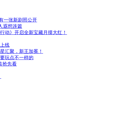
布，另有一张新剧照公开
人遐想连篇
行动》开启全新宝藏月摸大红！
日上线
群星汇聚，新王加冕！
次要玩点不一样的
装抢先看
）