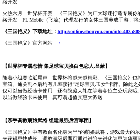
络开发，
火热六月，世界杯开赛，《三国艳义》为广大球迷打造专属你
络开发，FL Mobile（飞流）代理发行的女体三国养成手
《三国艳义》下载地址：
http://online.shouyou.com/info-403580
《三国艳义》官方网站：
/
【世界杯专属恋情 集足球宝贝换白色恋人.吕蒙】
随着小组赛临近尾声，世界杯将越来越精彩。《三国艳义》也将陪你
宝箱、通关副本后均有几率获得“足球宝贝.玉女”卡牌。除此之
仅可以当做经验卡使用，还有隐藏大礼在等着各位主公玩家哦。当
以当做经验卡来使用，真可谓超值实惠大派送！
【亲手调教萌娘武将 组建最强后宫军团】
《三国艳义》中有数百名化身为***的萌娘武将，游戏最大的
来获得更快成长。调教满级后即可通过进阶来进化为更为华丽