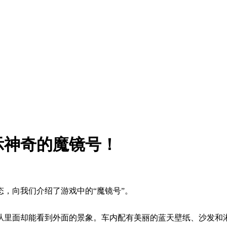
示神奇的魔镜号！
，向我们介绍了游戏中的“魔镜号”。
从里面却能看到外面的景象。车内配有美丽的蓝天壁纸、沙发和