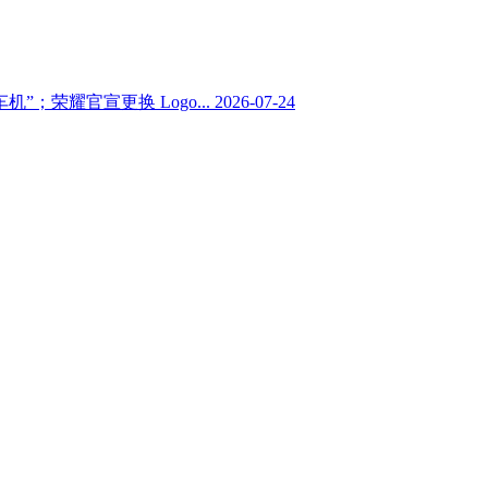
；荣耀官宣更换 Logo...
2026-07-24