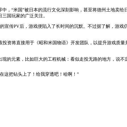
界中，“米国”被日本的流行文化深刻影响，甚至将德州土地卖给
日三国玩家的广泛关注。
主要的宣传PV后，游戏便陷入了长时间的沉默。不过据了解，游
，该投资将直接用于《昭和米国物语》开发团队，以提升游戏质量
出现的元素，比如巨大的工程机械：看似走投无路的地方，说不
在这把钻头上了！给我穿透吧！哈啊！”