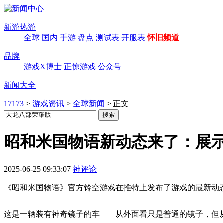
新游热游
全球
国内
手游
盘点
测试表
开服表
怀旧频道
品牌
游戏X博士
正惊游戏
公众号
新闻大全
17173
>
游戏资讯
>
全球新闻
>
正文
昭和米国物语新动态来了：展
2025-06-25 09:33:07
神评论
《昭和米国物语》官方铃空游戏在推特上发布了游戏的最新动态
这是一辆装有神奇镜子的车——从外面看只是普通的镜子，但