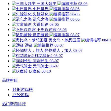
三国大领主
08-06
七日世界
08-06
失控进化
08-06
遗忘之海
08-06
大道仙途
08-06
不思议迷宫
08-06
诡影藏锋
08-07
奥比岛：梦想国度
08-0
远征
08-07
怪物猎人：旅人
08-07
桃花源记2
08-07
问剑长生
08-07
元气骑士
08-07
伏魔传
08-10
品牌栏目
怀旧游戏榜
正经游戏
热门新闻排行