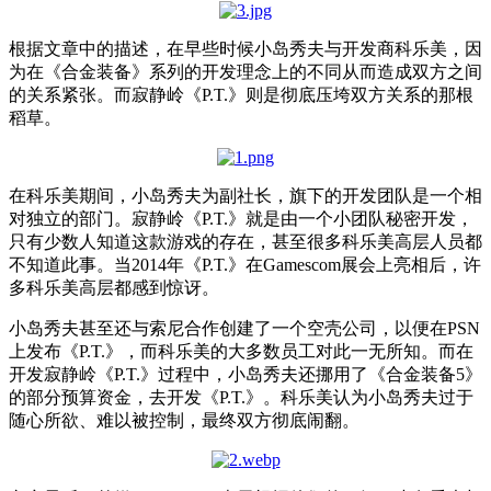
根据文章中的描述，在早些时候小岛秀夫与开发商科乐美，因
为在《合金装备》系列的开发理念上的不同从而造成双方之间
的关系紧张。而寂静岭《
P.T.
》则是彻底压垮双方关系的那根
稻草。
在科乐美期间，小岛秀夫为副社长，旗下的开发团队是一个相
对独立的部门。寂静岭《
P.T.
》就是由一个小团队秘密开发，
只有少数人知道这款游戏的存在，甚至很多科乐美高层人员都
不知道此事。当
2014
年《
P.T.
》在
Gamescom
展会上亮相后，许
多科乐美高层都感到惊讶。
小岛秀夫甚至还与索尼合作创建了一个空壳公司，以便在
PSN
上发布《
P.T.
》，而科乐美的大多数员工对此一无所知。而在
开发寂静岭《
P.T.
》过程中，小岛秀夫还挪用了《合金装备
5
》
的部分预算资金，去开发《
P.T.
》。科乐美认为小岛秀夫过于
随心所欲、难以被控制，最终双方彻底闹翻。