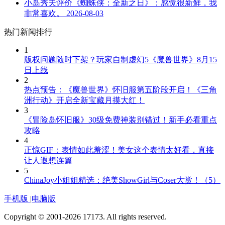
小岛秀夫评价《蜘蛛侠：全新之日》：感觉很新鲜，我
非常喜欢。
2026-08-03
热门新闻排行
1
版权问题随时下架？玩家自制虚幻5《魔兽世界》8月15
日上线
2
热点预告：《魔兽世界》怀旧服第五阶段开启！《三角
洲行动》开启全新宝藏月摸大红！
3
《冒险岛怀旧服》30级免费神装别错过！新手必看重点
攻略
4
正惊GIF：表情如此羞涩！美女这个表情太好看，直接
让人遐想连篇
5
ChinaJoy小姐姐精选：绝美ShowGirl与Coser大赏！（5）
手机版
|
电脑版
Copyright © 2001-2026 17173. All rights reserved.