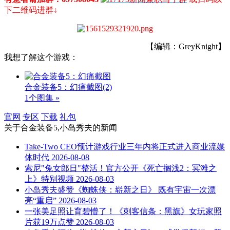
下二维码进群↓
【编辑：GreyKnight】
我想了解这个游戏：
合金装备5：幻痛截图
(2)
1个图集 »
官网
专区
下载
礼包
关于
合金装备5,小岛秀夫
的新闻
Take-Two CEO预计游戏行业三年内将正式进入商业流媒
体时代
2026-08-08
索尼"兔女郎日"整活！官方公开《死亡搁浅2：冥滩之
上》特别视频
2026-08-03
小岛秀夫盛赞《蜘蛛侠：崭新之日》 既有宇宙一次漂
亮“重启”
2026-08-03
一张美足照让育碧懵了！《刺客信条：黑旗》女玩家照
片获19万点赞
2026-08-03