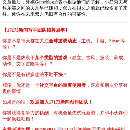
文章最后，外媒
Gameblog.fr
表示根据他们的了解，小岛秀夫与
科乐美之间的关系早已缓和，双方在很久之前就已经恢复了来
往。或许在未来双方仍旧有合作的可能性。
【17173新闻写手团队招募启事】
你是不是每天都在关注
全球游戏动态
（主机、手游、Steam等
等）？
你是不是热衷于
某个类型的游戏
（独立、古风、换装、养成、
动作、文字冒险等等）？
你是不是有很多想法
不吐不快
？
顺便，你还是一个
社交平台的重度使用者
，喜欢和朋友分享有
趣的事情
如果是的话，
欢迎加入17173新闻创作团队！
你将获得竞争力的稿酬，有机会抢先试玩新游，并和小伙伴们
一起疯狂吐槽！
有意者请加群：697308043
或扫码以