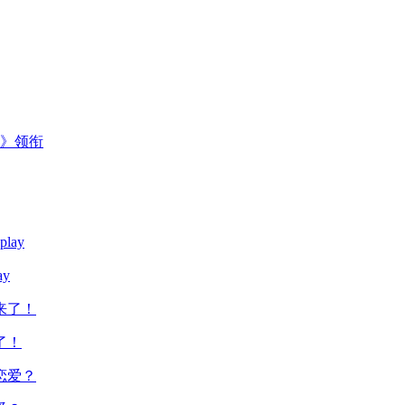
主》领衔
y
了！