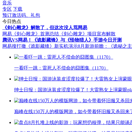
音乐
专区
下载
预订激活码、礼包
今日热点
《剑心雕龙》解散了，但这次没人骂网易
网易《剑心雕龙》首测总结
《剑心雕龙》项目宣布解散
腾讯VS网易！《诡影藏锋》与《怪物猎人》手游今日开测
网易搜打撤《诡影藏锋》新实机演示
8月新游前瞻：《诡秘之
一看吓一跳：雷死人不偿命的囧图集（1170）
绅士日报：国游泳装皮涩度拉爆了！大雷熟女上演蒙眼pla
巅峰在线150万人的横版网游，如今带着怀旧服又杀回来