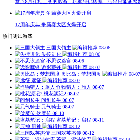
盘点8月扎堆上线的影游：玩家想扔核弹，结果只能谈恋
17周年庆典 争霸赛大区火爆开启
热门测试游戏
三国大领主
08-06
失控进化
08-06
不思议迷宫
08-06
诡影藏锋
08-07
奥比岛：梦想国度
08-0
远征
08-07
怪物猎人：旅人
08-07
桃花源记2
08-07
问剑长生
08-07
元气骑士
08-07
伏魔传
08-10
盗墓笔记：启程
08-11
原神
08-12
三国戏英杰传
08-12
苍翼：混沌效应
08-13