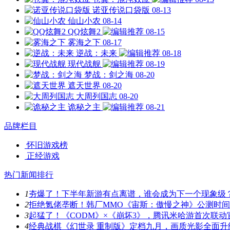
诺亚传说口袋版
08-13
仙山小农
08-14
QQ炫舞2
08-15
雾海之下
08-17
逆战：未来
08-18
现代战舰
08-19
梦战：剑之海
08-20
遮天世界
08-20
大周列国志
08-20
诡秘之主
08-21
品牌栏目
怀旧游戏榜
正经游戏
热门新闻排行
1
夯爆了！下半年新游有点离谱，谁会成为下一个现象级
2
拒绝氪佬垄断！韩厂MMO《宙斯：傲慢之神》公测时
3
起猛了！《CODM》×《崩坏3》，腾讯米哈游首次联动
4
经典战棋《幻世录 重制版》定档九月，画质光影全面升