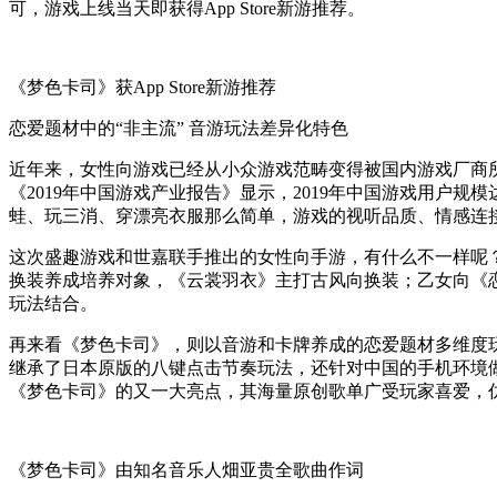
可，游戏上线当天即获得App Store新游推荐。
《梦色卡司》获App Store新游推荐
恋爱题材中的“非主流” 音游玩法差异化特色
近年来，女性向游戏已经从小众游戏范畴变得被国内游戏厂商
《2019年中国游戏产业报告》显示，2019年中国游戏用户规模
蛙、玩三消、穿漂亮衣服那么简单，游戏的视听品质、情感连接
这次盛趣游戏和世嘉联手推出的女性向手游，有什么不一样呢
换装养成培养对象，《云裳羽衣》主打古风向换装；乙女向《
玩法结合。
再来看《梦色卡司》，则以音游和卡牌养成的恋爱题材多维度
继承了日本原版的八键点击节奏玩法，还针对中国的手机环境
《梦色卡司》的又一大亮点，其海量原创歌单广受玩家喜爱，
《梦色卡司》由知名音乐人畑亚贵全歌曲作词