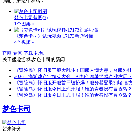
我想了解这个游戏：
梦色卡司截图
(5)
1个图集 »
《梦色卡司》试玩视频-17173新游秒懂
4个视频 »
官网
专区
下载
礼包
关于
盛趣游戏,梦色卡司
的新闻
《冒险岛》怀旧服三服大乱斗！国服人满为患，台服外挂
2026上海游戏产业精英大会：AI如何赋能游戏产业发展
《冒险岛》怀旧服开服首日被挤爆！服务器登录拥堵 官
《冒险岛》怀旧服今日正式开服！谁的青春没有冒险岛？
《冒险岛》怀旧服今日正式开服！谁的青春没有冒险岛？
梦色卡司
暂未评分