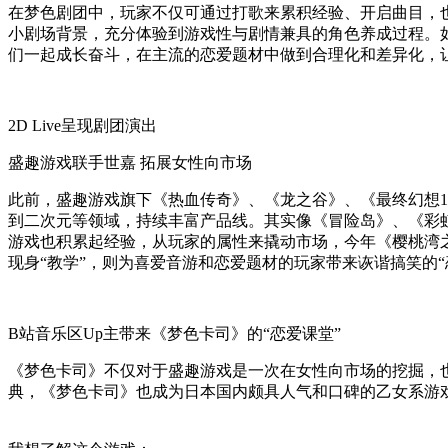
在梦色剧团中，玩家不仅可通过打歌来累积经验、开启曲目，
小剧场背景，充分体验到游戏性与剧情兼具的角色养成过程。
们一起成长奋斗，在主流的恋爱题材中做到合理化和差异化，
2D Live呈现剧团演出
盛趣游戏联手世嘉 拓展女性向市场
此前，盛趣游戏旗下《热血传奇》、《龙之谷》、《最终幻想1
到二次元等领域，持续丰富产品线。其实像《冒险岛》、《彩虹岛
游戏也积累起经验，从玩家的属性来撬动市场，今年《樱桃湾之夏
现身“教学”，则为喜爱音游和恋爱题材的玩家带来诙谐搞笑的“
B站音乐区Up主带来《梦色卡司》的“恋爱课堂”
《梦色卡司》不仅对于盛趣游戏是一次在女性向市场的挖掘，
典，《梦色卡司》也成为日本国内颇具人气和口碑的乙女系游