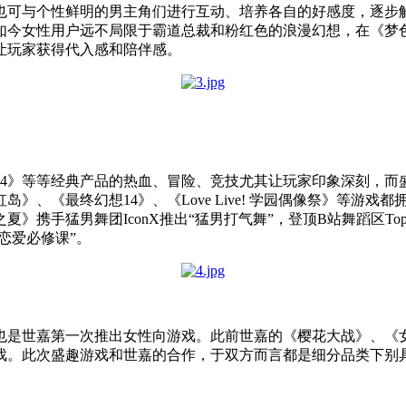
也可与个性鲜明的男主角们进行互动、培养各自的好感度，逐步
如今女性用户远不局限于霸道总裁和粉红色的浪漫幻想，在《梦
让玩家获得代入感和陪伴感。
4》等等经典产品的热血、冒险、竞技尤其让玩家印象深刻，而
》、《最终幻想14》、《Love Live! 学园偶像祭》等游
》携手猛男舞团IconX推出“猛男打气舞”，登顶B站舞蹈区T
恋爱必修课”。
也是世嘉第一次推出女性向游戏。此前世嘉的《樱花大战》、《
戏。此次盛趣游戏和世嘉的合作，于双方而言都是细分品类下别