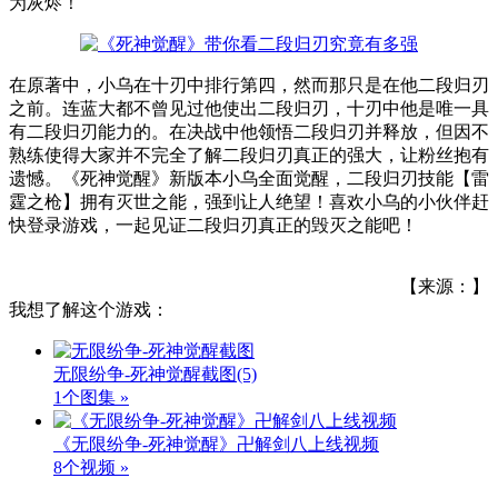
为灰烬！
在原著中，小乌在十刃中排行第四，然而那只是在他二段归刃
之前。连蓝大都不曾见过他使出二段归刃，十刃中他是唯一具
有二段归刃能力的。在决战中他领悟二段归刃并释放，但因不
熟练使得大家并不完全了解二段归刃真正的强大，让粉丝抱有
遗憾。《死神觉醒》新版本小乌全面觉醒，二段归刃技能【雷
霆之枪】拥有灭世之能，强到让人绝望！喜欢小乌的小伙伴赶
快登录游戏，一起见证二段归刃真正的毁灭之能吧！
【来源：】
我想了解这个游戏：
无限纷争-死神觉醒截图
(5)
1个图集 »
《无限纷争-死神觉醒》卍解剑八上线视频
8个视频 »