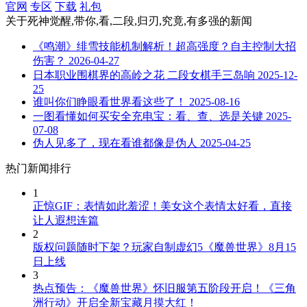
官网
专区
下载
礼包
关于
死神觉醒,带你,看,二段,归刃,究竟,有多强
的新闻
《鸣潮》绯雪技能机制解析！超高强度？自主控制大招
伤害？
2026-04-27
日本职业围棋界的高岭之花 二段女棋手三岛响
2025-12-
25
谁叫你们睁眼看世界看这些了！
2025-08-16
一图看懂如何买安全充电宝：看、查、选是关键
2025-
07-08
伪人见多了，现在看谁都像是伪人
2025-04-25
热门新闻排行
1
正惊GIF：表情如此羞涩！美女这个表情太好看，直接
让人遐想连篇
2
版权问题随时下架？玩家自制虚幻5《魔兽世界》8月15
日上线
3
热点预告：《魔兽世界》怀旧服第五阶段开启！《三角
洲行动》开启全新宝藏月摸大红！