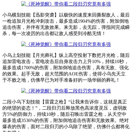
小乌横划技能【迅影突袭】以极快的速度来回撕裂敌人，最后
一枪追加月光枪冲刺攻击，最多造成1904%的伤害，附加倒地
追击伤害，并伴有无敌效果。来无影，去无踪，弹指间完成瞬
杀，每一次凌厉的出击都让敌人感受到冷酷无情！
小乌上划技能【月光葬礼】纵上高空投射下数把月光枪，随后
追加雷电攻击，雷电攻击后自身攻击力上升10%，持续10秒，
最多造成1700%的伤害，附加倒地追击伤害，具有无敌、强化
的效果。起手无敌，超大范围的AOE伤害，使得小乌先天立
于不败之地，仿佛早已为对手准备好的一场华丽的葬礼！
二段小乌下划技能【雷霆之枪】“让我来告诉你，这就是真正
的绝望的姿态！”，二段归刃后释放黑色高浓度灵压，虚弱敌
方5%的防御力，持续10秒，随后召唤出雷霆之枪，从天空中
最多造成3536%的伤害，附加倒地追击伤害和无敌效果。绝对
爆表的伤害，面对二段归刃的小乌除了绝望，仿佛什么都将化