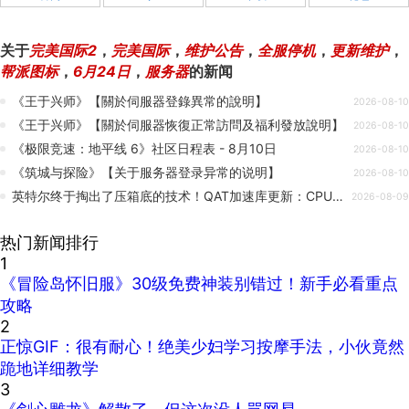
关于
完美国际2
，
完美国际
，
维护公告
，
全服停机
，
更新维护
，
帮派图标
，
6月24日
，
服务器
的新闻
《王于兴师》【關於伺服器登錄異常的說明】
2026-08-10
《王于兴师》【關於伺服器恢復正常訪問及福利發放說明】
2026-08-10
《极限竞速：地平线 6》社区日程表 - 8月10日
2026-08-10
《筑城与探险》【关于服务器登录异常的说明】
2026-08-10
英特尔终于掏出了压箱底的技术！QAT加速库更新：CPU不用再干苦力
2026-08-09
热门新闻排行
1
《冒险岛怀旧服》30级免费神装别错过！新手必看重点
攻略
2
正惊GIF：很有耐心！绝美少妇学习按摩手法，小伙竟然
跪地详细教学
3