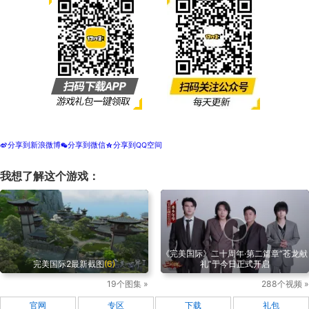
分享到新浪微博
分享到微信
分享到QQ空间
t
w
z
我想了解这个游戏：
《完美国际》二十周年·第二篇章“苍龙献
完美国际2最新截图
(6)
礼”于今日正式开启
19个图集 »
288个视频 »
官网
专区
下载
礼包